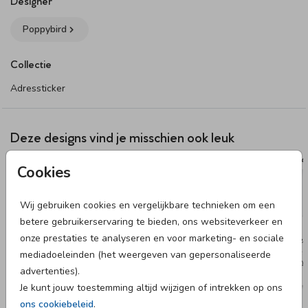
Designer
Poppybird
Collectie
Adressticker
Deze designs vind je misschien ook leuk
97 X 45 MM
97 X 
Cookies
Wij gebruiken cookies en vergelijkbare technieken om een
betere gebruikerservaring te bieden, ons websiteverkeer en
onze prestaties te analyseren en voor marketing- en sociale
mediadoeleinden (het weergeven van gepersonaliseerde
advertenties).
Je kunt jouw toestemming altijd wijzigen of intrekken op ons
ons cookiebeleid
.