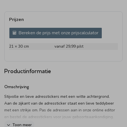
Prijzen
Bereken de prijs met onze prijscalculator
21 × 30 cm
vanaf 29,99
p/st
Productinformatie
Omschrijving
Stijvolle en lieve adresstickers met een witte achtergrond.
Aan de zijkant van de adressticker staat een lieve teddybeer
met een strikje om. Pas de adressen aan in onze online editor
en bestel de adresstickers voor jouw geboorteaankondiging.
Dit product maakt onderdeel uit van
deze set
.
Toon meer