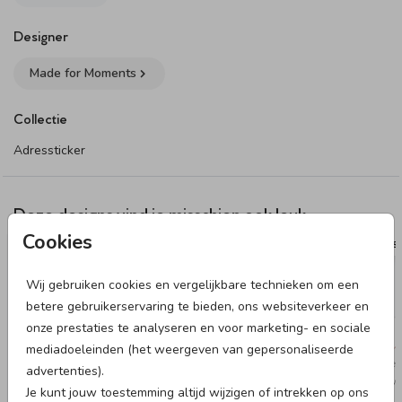
Designer
Made for Moments
Collectie
Adressticker
Deze designs vind je misschien ook leuk
Cookies
ADRESSTICKER
ADRESS
Wij gebruiken cookies en vergelijkbare technieken om een
betere gebruikerservaring te bieden, ons websiteverkeer en
onze prestaties te analyseren en voor marketing- en sociale
mediadoeleinden (het weergeven van gepersonaliseerde
advertenties).
Je kunt jouw toestemming altijd wijzigen of intrekken op ons