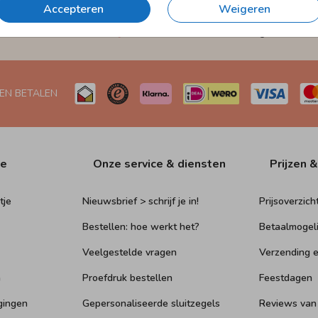
Accepteren
Weigeren
et
Verzending in 1-2 werkdagen
Naar Nederland én België
 EN BETALEN
ie
Onze service & diensten
Prijzen &
tje
Nieuwsbrief > schrijf je in!
Prijsoverzich
Bestellen: hoe werkt het?
Betaalmogel
Veelgestelde vragen
Verzending e
n
Proefdruk bestellen
Feestdagen
gingen
Gepersonaliseerde sluitzegels
Reviews van