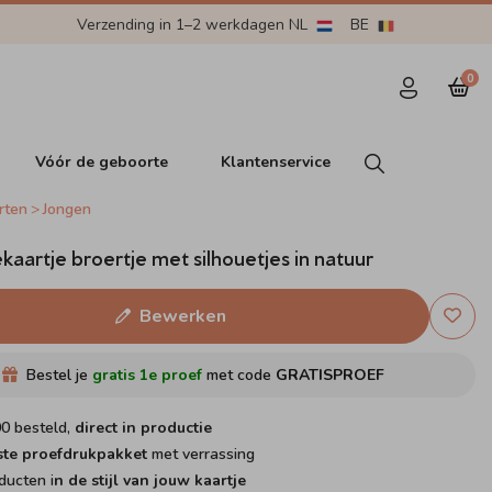
Verzending in 1–2 werkdagen NL
BE
0
Vóór de geboorte
Klantenservice
rten
Jongen
aartje broertje met silhouetjes in natuur
Bewerken
Bestel je
gratis 1e proef
met code
GRATISPROEF
00 besteld,
direct in productie
ste proefdrukpakket
met verrassing
ducten i
n de stijl van jouw kaartje