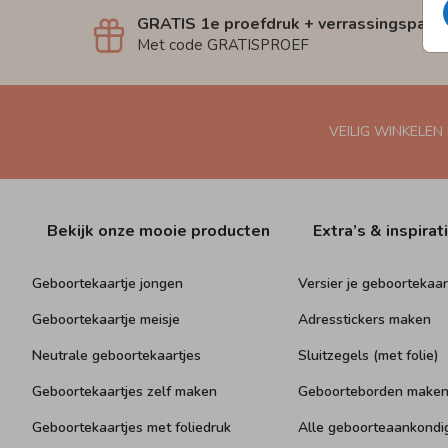
GRATIS 1e proefdruk + verrassingspakk
Met code GRATISPROEF
VEILIG WINKELEN
Bekijk onze mooie producten
Extra’s & inspirat
Geboortekaartje jongen
Versier je geboortekaar
Geboortekaartje meisje
Adresstickers maken
Neutrale geboortekaartjes
Sluitzegels (met folie)
Geboortekaartjes zelf maken
Geboorteborden make
Geboortekaartjes met foliedruk
Alle geboorteaankondi