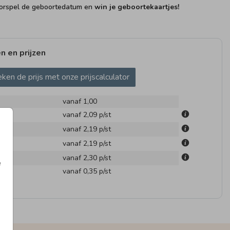
rspel de geboortedatum en
win je geboortekaartjes!
n en prijzen
ken de prijs met onze prijscalculator
vanaf 1,00
m
vanaf 2,09
p/st
m
vanaf 2,19
p/st
m
vanaf 2,19
p/st
m
vanaf 2,30
p/st
e
en
vanaf 0,35
p/st