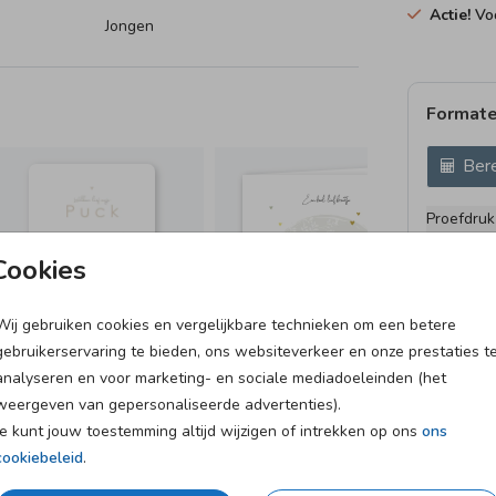
Actie!
Voo
Jongen
Formate
Bere
Proefdruk
11 × 11 c
Cookies
12 × 12 c
13 × 13 c
Wij gebruiken cookies en vergelijkbare technieken om een betere
15 × 15 c
gebruikerservaring te bieden, ons websiteverkeer en onze prestaties t
Envelopp
analyseren en voor marketing- en sociale mediadoeleinden (het
weergeven van gepersonaliseerde advertenties).
Je kunt jouw toestemming altijd wijzigen of intrekken op ons
ons
cookiebeleid
.