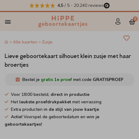
4,5
/ 5
-
20.240
reviews
0
Alle kaarten
Zusje
Lieve geboortekaart silhouet klein zusje met haar
broertjes
Bestel je
gratis 1e proef
met code
GRATISPROEF
Voor 18:00 besteld,
direct in productie
Het
leukste proefdrukpakket
met verrassing
Extra producten i
n de stijl van jouw kaartje
Actie!
Voorspel de geboortedatum en
win je
geboortekaartjes!