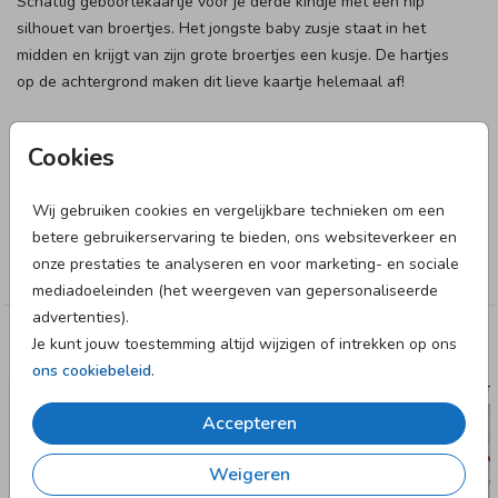
Schattig geboortekaartje voor je derde kindje met een hip
silhouet van broertjes. Het jongste baby zusje staat in het
midden en krijgt van zijn grote broertjes een kusje. De hartjes
op de achtergrond maken dit lieve kaartje helemaal af!
Designer
Cookies
Anet illustratie
Wij gebruiken cookies en vergelijkbare technieken om een
Collectie
betere gebruikerservaring te bieden, ons websiteverkeer en
onze prestaties te analyseren en voor marketing- en sociale
Zusje
mediadoeleinden (het weergeven van gepersonaliseerde
advertenties).
Je kunt jouw toestemming altijd wijzigen of intrekken op ons
Deze designs vind je misschien ook leuk
ons cookiebeleid
.
GEBOORTE
Accepteren
Weigeren