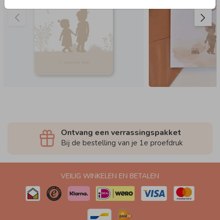
Ontvang een verrassingspakket
Bij de bestelling van je 1e proefdruk
VEILIG WINKELEN EN BETALEN