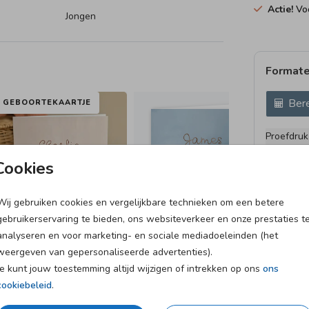
Actie!
Voo
Jongen
Formate
Bere
GEBOORTEKAARTJE
Proefdruk
11 × 11 c
Cookies
12 × 12 c
13 × 13 c
Wij gebruiken cookies en vergelijkbare technieken om een betere
15 × 15 c
gebruikerservaring te bieden, ons websiteverkeer en onze prestaties t
Envelopp
analyseren en voor marketing- en sociale mediadoeleinden (het
weergeven van gepersonaliseerde advertenties).
Je kunt jouw toestemming altijd wijzigen of intrekken op ons
ons
cookiebeleid
.