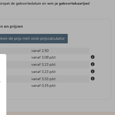
rspel de geboortedatum en
win je geboortekaartjes!
n en prijzen
ken de prijs met onze prijscalculator
GEBOORTEKAARTJE
vanaf 2,50
m
vanaf 3,08
p/st
m
vanaf 3,23
p/st
m
vanaf 3,23
p/st
m
vanaf 3,53
p/st
e
en
vanaf 0,35
p/st