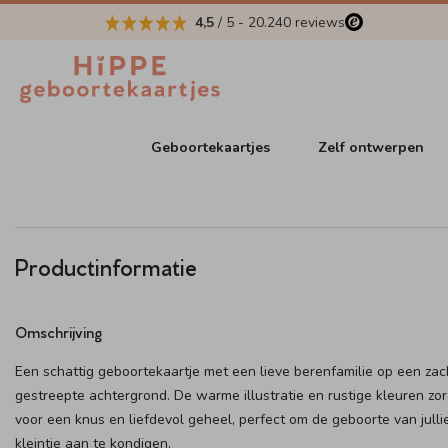
4,5
/ 5
-
20.240
reviews
Geboortekaartjes
Zelf ontwerpen
Productinformatie
Omschrijving
Een schattig geboortekaartje met een lieve berenfamilie op een zac
gestreepte achtergrond. De warme illustratie en rustige kleuren zo
voor een knus en liefdevol geheel, perfect om de geboorte van julli
kleintje aan te kondigen.