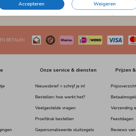
Accepteren
Weigeren
et
Verzending in 1-2 werkdagen
Naar Nederland én België
 EN BETALEN
ie
Onze service & diensten
Prijzen &
tje
Nieuwsbrief > schrijf je in!
Prijsoverzich
Bestellen: hoe werkt het?
Betaalmogel
Veelgestelde vragen
Verzending e
n
Proefdruk bestellen
Feestdagen
gingen
Gepersonaliseerde sluitzegels
Reviews van