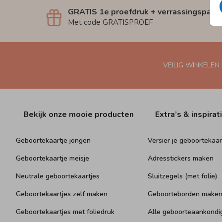
GRATIS 1e proefdruk + verrassingspakk
Met code GRATISPROEF
VEILIG WINKELEN
Bekijk onze mooie producten
Extra’s & inspirat
Geboortekaartje jongen
Versier je geboortekaar
Geboortekaartje meisje
Adresstickers maken
Neutrale geboortekaartjes
Sluitzegels (met folie)
Geboortekaartjes zelf maken
Geboorteborden make
Geboortekaartjes met foliedruk
Alle geboorteaankondi