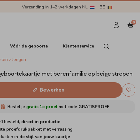
Verzending in 1–2 werkdagen NL
BE
0
Vóór de geboorte
Klantenservice
rten
Jongen
geboortekaartje met berenfamilie op beige strepen
Bewerken
Bestel je
gratis 1e proef
met code
GRATISPROEF
00 besteld,
direct in productie
ste proefdrukpakket
met verrassing
ducten i
n de stijl van jouw kaartje