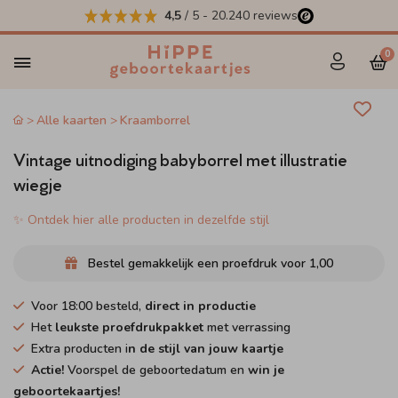
4,5
/ 5
-
20.240
reviews
0
Alle kaarten
Kraamborrel
Vintage uitnodiging babyborrel met illustratie
wiegje
✨ Ontdek hier alle producten in dezelfde stijl
Bestel gemakkelijk een proefdruk voor
1,00
Voor 18:00 besteld,
direct in productie
Het
leukste proefdrukpakket
met verrassing
Extra producten i
n de stijl van jouw kaartje
Actie!
Voorspel de geboortedatum en
win je
geboortekaartjes!