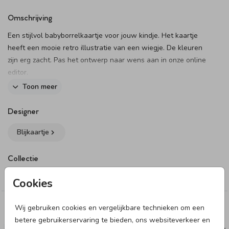
Omschrijving
Een stijlvol babyborrelkaartje voor jouw kindje. Het kaartje
heeft een mooie retro illustratie van een wiegje. De kleuren
zijn erg zacht. Pas het ontwerp naar wens aan in onze online
editor.
Toon meer
Dit product maakt onderdeel uit van
deze set
.
Designer
Blijkaartje
Collectie
Kraamborrel
Cookies
Wij gebruiken cookies en vergelijkbare technieken om een
Deze designs vind je misschien ook leuk
betere gebruikerservaring te bieden, ons websiteverkeer en