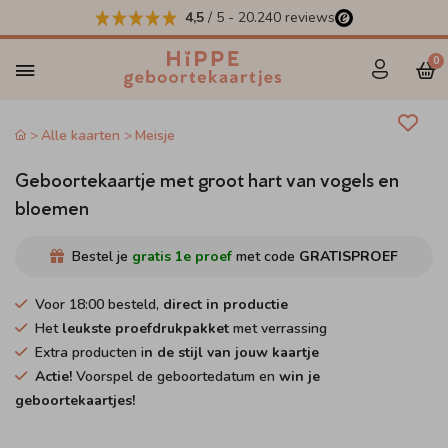
4,5
/ 5
-
20.240
reviews
0
Alle kaarten
Meisje
Geboortekaartje met groot hart van vogels en
bloemen
Bestel je
gratis 1e proef
met code
GRATISPROEF
Voor 18:00 besteld,
direct in productie
Het
leukste proefdrukpakket
met verrassing
Extra producten i
n de stijl van jouw kaartje
Actie!
Voorspel de geboortedatum en
win je
geboortekaartjes!