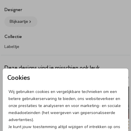
paperclip bevestigen aan de doopsuiker. Deze kun je
hier
vinden. Let op: omdat je kunt kiezen uit verschillende
Designer
bevestigingsmaterialen bestel je het bevestigingsmateriaal
Blijkaartje
van jouw voorkeur los bij het product. Wanneer je de
producten thuis krijgt, zet je ze hiermee zelf in elkaar.
Collectie
Specificaties labeltje:
Labeltje
• 18 labels per vel.
• Formaat: 3 x 5 cm.
• Papiersoort: coated karton.
Deze designs vind je misschien ook leuk
Cookies
TUINBORD
NAAMST
Dit product maakt onderdeel uit van
deze set
.
Wij gebruiken cookies en vergelijkbare technieken om een
betere gebruikerservaring te bieden, ons websiteverkeer en
onze prestaties te analyseren en voor marketing- en sociale
mediadoeleinden (het weergeven van gepersonaliseerde
advertenties).
Je kunt jouw toestemming altijd wijzigen of intrekken op ons