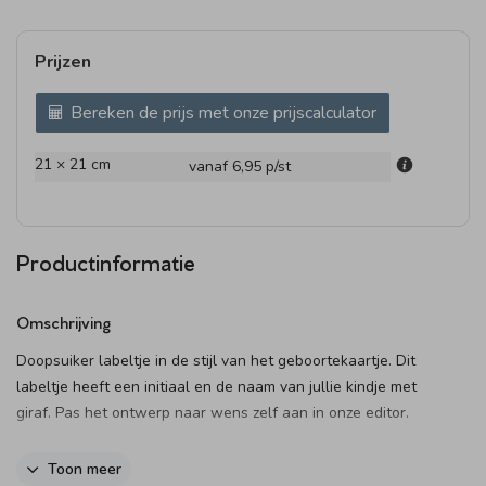
Prijzen
Bereken de prijs met onze prijscalculator
21 × 21 cm
vanaf 6,95
p/st
Productinformatie
Omschrijving
Doopsuiker labeltje in de stijl van het geboortekaartje. Dit
labeltje heeft een initiaal en de naam van jullie kindje met
giraf. Pas het ontwerp naar wens zelf aan in onze editor.
Het label kan je doormiddel van een lief lintje, touwtje, of
Toon meer