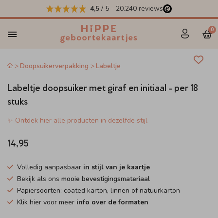
4,5
/ 5
-
20.240
reviews
0
Doopsuikerverpakking
Labeltje
Labeltje doopsuiker met giraf en initiaal - per 18
stuks
✨ Ontdek hier alle producten in dezelfde stijl
14,95
Volledig aanpasbaar
in stijl van je kaartje
Bekijk als ons
mooie bevestigingsmateriaal
Papiersoorten: coated karton, linnen of natuurkarton
Klik hier voor meer
info over de formaten