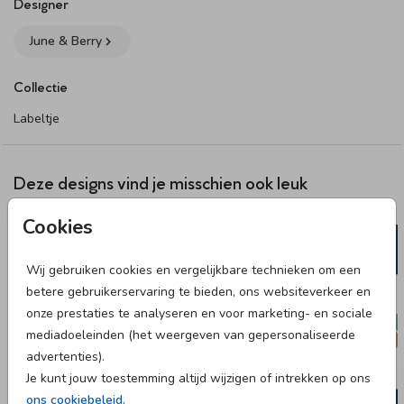
vinden. Let op: omdat je kunt kiezen uit verschillende
Designer
bevestigingsmaterialen bestel je het bevestigingsmateriaal
June & Berry
van jouw voorkeur los bij het product. Wanneer je de
producten thuis krijgt, zet je ze hiermee zelf in elkaar.
Collectie
Specificaties labeltje:
Labeltje
• 18 labels per vel.
• Formaat: 3 x 5 cm.
• Papiersoort: coated karton.
Deze designs vind je misschien ook leuk
VLAG
SLUITS
Dit product maakt onderdeel uit van
deze set
.
Cookies
Wij gebruiken cookies en vergelijkbare technieken om een
betere gebruikerservaring te bieden, ons websiteverkeer en
onze prestaties te analyseren en voor marketing- en sociale
mediadoeleinden (het weergeven van gepersonaliseerde
advertenties).
Je kunt jouw toestemming altijd wijzigen of intrekken op ons
ons cookiebeleid
.