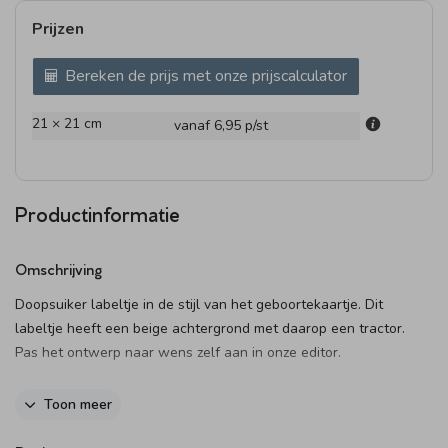
Prijzen
Bereken de prijs met onze prijscalculator
21 × 21 cm
vanaf 6,95
p/st
Productinformatie
Omschrijving
Doopsuiker labeltje in de stijl van het geboortekaartje. Dit
labeltje heeft een beige achtergrond met daarop een tractor.
Pas het ontwerp naar wens zelf aan in onze editor.
Het label kan je doormiddel van een lief lintje, touwtje, of
Toon meer
paperclip bevestigen aan de doopsuiker. Deze kun je
hier