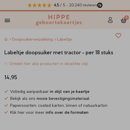
4,5
/ 5
-
20.240
reviews
0
Doopsuikerverpakking
Labeltje
Labeltje doopsuiker met tractor - per 18 stuks
✨ Ontdek hier alle producten in dezelfde stijl
14,95
Volledig aanpasbaar
in stijl van je kaartje
Bekijk als ons
mooie bevestigingsmateriaal
Papiersoorten: coated karton, linnen of natuurkarton
Klik hier voor meer
info over de formaten