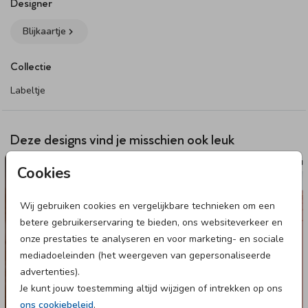
paperclip bevestigen aan de doopsuiker. Deze kun je
hier
Designer
vinden. Let op: omdat je kunt kiezen uit verschillende
Blijkaartje
bevestigingsmaterialen bestel je het bevestigingsmateriaal
van jouw voorkeur los bij het product. Wanneer je de
Collectie
producten thuis krijgt, zet je ze hiermee zelf in elkaar.
Labeltje
Specificaties van het labeltje:
• 16 labels per vel.
• Formaat: 4 x 4 cm.
Deze designs vind je misschien ook leuk
• Papiersoort: coated karton.
RAAMSTICKER
RAAM
Cookies
Dit product maakt onderdeel uit van
deze set
.
Wij gebruiken cookies en vergelijkbare technieken om een
betere gebruikerservaring te bieden, ons websiteverkeer en
onze prestaties te analyseren en voor marketing- en sociale
mediadoeleinden (het weergeven van gepersonaliseerde
advertenties).
Je kunt jouw toestemming altijd wijzigen of intrekken op ons
ons cookiebeleid
.