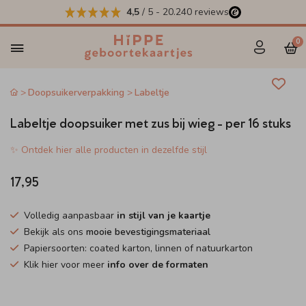
4,5
/ 5
-
20.240
reviews
0
Doopsuikerverpakking
Labeltje
Labeltje doopsuiker met zus bij wieg - per 16 stuks
✨ Ontdek hier alle producten in dezelfde stijl
17,95
Volledig aanpasbaar
in stijl van je kaartje
Bekijk als ons
mooie bevestigingsmateriaal
Papiersoorten: coated karton, linnen of natuurkarton
Klik hier voor meer
info over de formaten