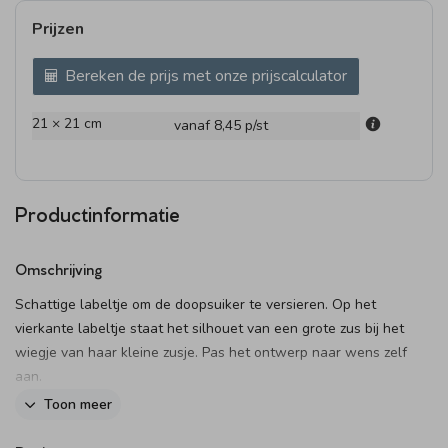
Prijzen
Bereken de prijs met onze prijscalculator
21 × 21 cm
vanaf 8,45
p/st
Productinformatie
Omschrijving
Schattige labeltje om de doopsuiker te versieren. Op het
vierkante labeltje staat het silhouet van een grote zus bij het
wiegje van haar kleine zusje. Pas het ontwerp naar wens zelf
aan.
Toon meer
Het label kan je doormiddel van een lief lintje, touwtje, of