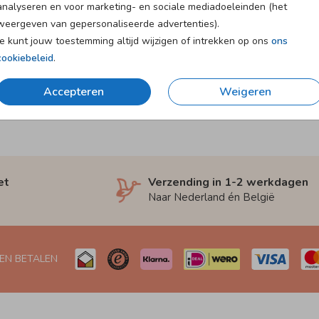
analyseren en voor marketing- en sociale mediadoeleinden (het
weergeven van gepersonaliseerde advertenties).
Je kunt jouw toestemming altijd wijzigen of intrekken op ons
ons
cookiebeleid
.
Accepteren
Weigeren
et
Verzending in 1-2 werkdagen
Naar Nederland én België
 EN BETALEN