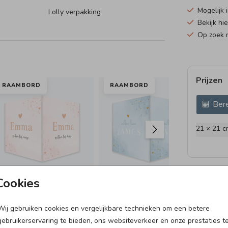
Mogelijk i
Lolly verpakking
Bekijk hi
Op zoek 
Prijzen
RAAMBORD
RAAMBORD
NA
Bere
21 × 21 c
Cookies
Wij gebruiken cookies en vergelijkbare technieken om een betere
GEBOORTEKAARTJE
GEBOORTEKAARTJE
BO
gebruikerservaring te bieden, ons websiteverkeer en onze prestaties t