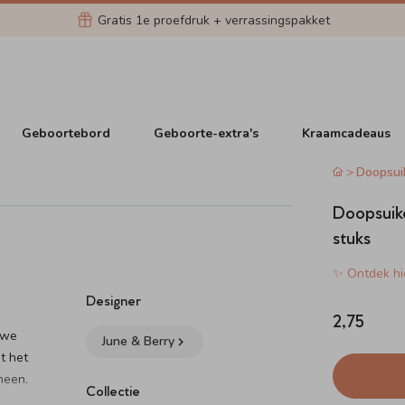
Gratis 1e proefdruk + verrassingspakket
Geboortebord
Geboorte-extra's
Kraamcadeaus
Doopsui
Doopsuike
stuks
✨ Ontdek hie
Designer
2,75
uwe
June & Berry
t het
heen.
Collectie