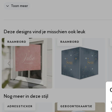
Dit product maakt onderdeel uit van
deze set
.
Toon meer
- Goed om te weten!
Deze designs vind je misschien ook leuk
- Het formaat van het hoesje is 65x65mm.
- Het hoesje wordt enkelzijdig bedrukt.
RAAMBORD
RAAMBORD
- De hoesje komen per 3.
Nog meer in deze stijl
ADRESSTICKER
GEBOORTEKAARTJE