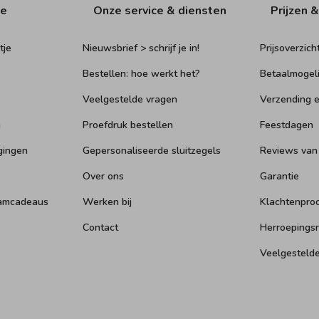
ie
Onze service & diensten
Prijzen &
tje
Nieuwsbrief > schrijf je in!
Prijsoverzich
Bestellen: hoe werkt het?
Betaalmogel
Veelgestelde vragen
Verzending e
n
Proefdruk bestellen
Feestdagen
gingen
Gepersonaliseerde sluitzegels
Reviews van
Over ons
Garantie
aamcadeaus
Werken bij
Klachtenpro
Contact
Herroepings
Veelgesteld