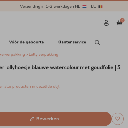
Verzending in 1–2 werkdagen NL
BE
0
Vóór de geboorte
Klantenservice
kerverpakking
Lolly verpakking
r lollyhoesje blauwe watercolour met goudfolie | 3
r alle producten in dezelfde stijl
Bewerken