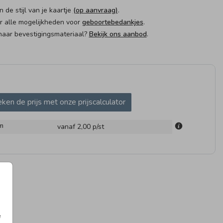
n de stijl van je kaartje
(op aanvraag)
.
er alle mogelijkheden voor
geboortebedankjes
.
naar bevestigingsmateriaal?
Bekijk ons aanbod
.
AMSTICKER
RAAMBORD
RAAM
ken de prijs met onze prijscalculator
m
vanaf 2,00
p/st
OGKAARTJE
GEBOORTETEGELTJE
GEBOO
e