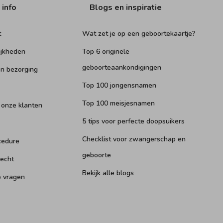
 info
Blogs en inspiratie
t
Wat zet je op een geboortekaartje?
ijkheden
Top 6 originele
geboorteaankondigingen
n bezorging
Top 100 jongensnamen
Top 100 meisjesnamen
 onze klanten
5 tips voor perfecte doopsuikers
Checklist voor zwangerschap en
cedure
geboorte
recht
Bekijk alle blogs
e vragen