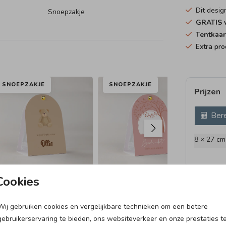
Dit desig
Snoepzakje
GRATIS v
Tentkaar
Extra pr
SNOEPZAKJE
SNOEPZAKJE
SL
Prijzen
Bere
8 × 27 cm
Cookies
Wij gebruiken cookies en vergelijkbare technieken om een betere
DOOPSUIKERDOOSJE
LOLLY-VERPAKKING
GE
gebruikerservaring te bieden, ons websiteverkeer en onze prestaties t