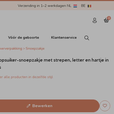
Verzending in 1–2 werkdagen NL
BE
0
Vóór de geboorte
Klantenservice
kerverpakking
Snoepzakje
psuiker-snoepzakje met strepen, letter en hartje in
s
r alle producten in dezelfde stijl
Bewerken