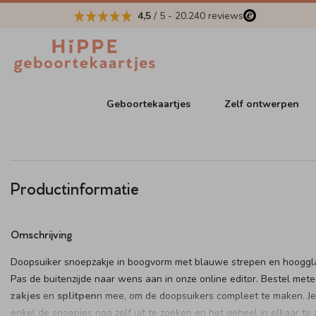
4,5
/ 5
-
20.240
reviews
Geboortekaartjes
Zelf ontwerpen
Productinformatie
Omschrijving
Doopsuiker snoepzakje in boogvorm met blauwe strepen en hooggl
Pas de buitenzijde naar wens aan in onze online editor. Bestel met
zakjes
en
splitpen
n mee, om de doopsuikers compleet te maken. Je
enkel de snoepjes nog zelf uit te zoeken en het geheel in elkaar te 