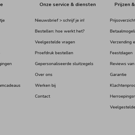
ie
Onze service & diensten
Prijzen &
tje
Nieuwsbrief > schrijf je in!
Prijsoverzich
Bestellen: hoe werkt het?
Betaalmogel
Veelgestelde vragen
Verzending e
n
Proefdruk bestellen
Feestdagen
gingen
Gepersonaliseerde sluitzegels
Reviews van
Over ons
Garantie
aamcadeaus
Werken bij
Klachtenpro
Contact
Herroepings
Veelgesteld