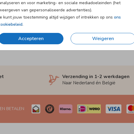
analyseren en voor marketing- en sociale mediadoeleinden (het
weergeven van gepersonaliseerde advertenties).
Je kunt jouw toestemming altijd wijzigen of intrekken op ons
ons
cookiebeleid
.
Accepteren
Weigeren
et
Verzending in 1-2 werkdagen
Naar Nederland én België
 EN BETALEN