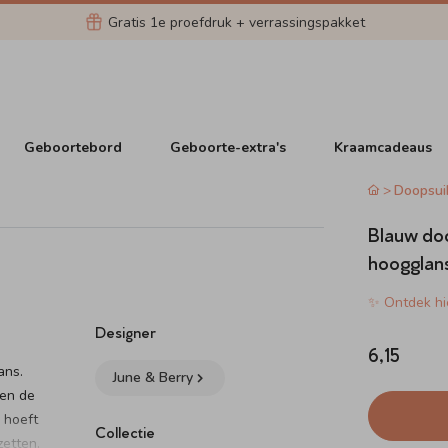
Gratis 1e proefdruk + verrassingspakket
Geboortebord
Geboorte-extra's
Kraamcadeaus
Doopsui
Blauw doo
hoogglan
✨ Ontdek hie
Designer
6,15
ans.
June & Berry
een de
 hoeft
Collectie
zetten.