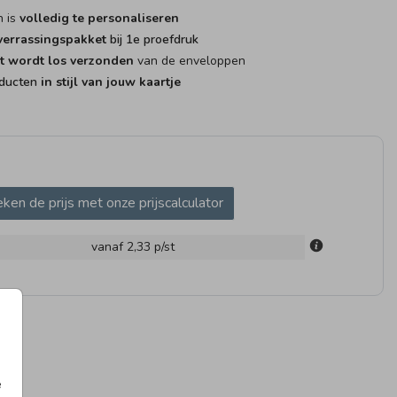
n is
volledig te personaliseren
errassingspakket
bij 1e proefdruk
t wordt los verzonden
van de enveloppen
oducten
in stijl van jouw kaartje
UITSTICKER
DOOPSUIKER
SNOEP
SNOEPZAKJE
ken de prijs met onze prijscalculator
vanaf 2,33
p/st
BOORTEKAARTJE
GEBOORTEKAARTJE
GEBOO
e