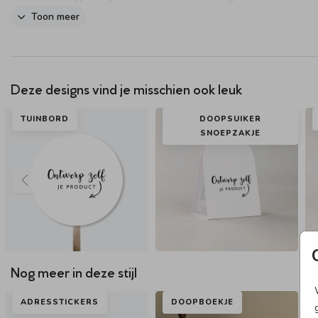
Dit product maakt onderdeel uit van
deze set
.
Toon meer
Deze designs vind je misschien ook leuk
TUINBORD
DOOPSUIKER
SNOEPZAKJE
Nog meer in deze stijl
ADRESSTICKERS
DOOPBOEKJE