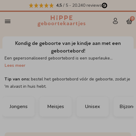
4,5
/ 5
-
20.240
reviews
0
Kondig de geboorte van je kindje aan met een
geboortebord!
Een gepersonaliseerd geboortebord is een superleuke
...
Lees meer
Tip van ons:
bestel het geboortebord vóór de geboorte, zodat je
'm alvast in huis hebt.
Jongens
Meisjes
Unisex
Bijzon