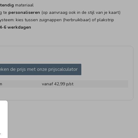
tendig
materiaal
g te
personaliseren
(op aanvraag ook in de stijl van je kaart)
teem: kies tussen zuignappen (herbruikbaar) of plakstrip
4-6 werkdagen
AMBORD
VLAG
ken de prijs met onze prijscalculator
m
vanaf 42,99
p/st
e