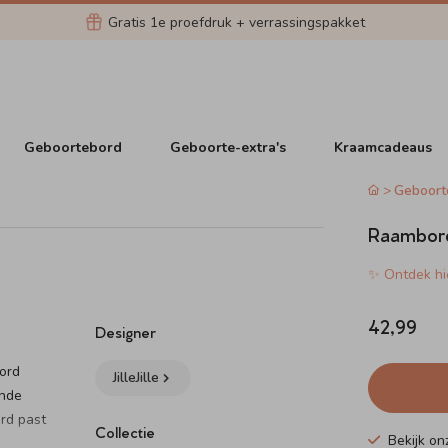
Gratis 1e proefdruk + verrassingspakket
Geboortebord
Geboorte-extra's
Kraamcadeaus
Geboort
Raambord
✨ Ontdek hie
42,99
Designer
bord
JilleJille
ende
rd past
Collectie
Bekijk o