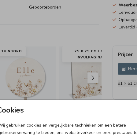
Weerbes
Geboorteborden
Eenvoudi
Ophangsys
Levertijd
TUINBORD
25 X 25 CM I MET
RA
Prijzen
INVULPAGINA'S
Bere
91 × 61 c
Cookies
Wij gebruiken cookies en vergelijkbare technieken om een betere
97 X 45 MM
gebruikerservaring te bieden, ons websiteverkeer en onze prestaties t