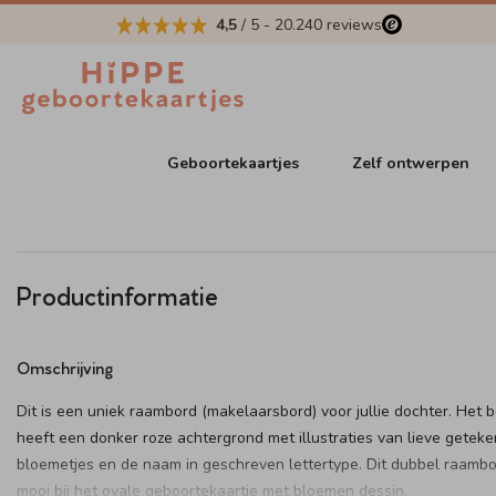
4,5
/ 5
-
20.240
reviews
Geboortekaartjes
Zelf ontwerpen
Productinformatie
Omschrijving
Dit is een uniek raambord (makelaarsbord) voor jullie dochter. Het 
heeft een donker roze achtergrond met illustraties van lieve getek
bloemetjes en de naam in geschreven lettertype. Dit dubbel raambo
mooi bij het ovale geboortekaartje met bloemen dessin.