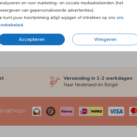
analyseren en voor marketing- en sociale mediadoeleinden (het
weergeven van gepersonaliseerde advertenties).
Je kunt jouw toestemming altijd wijzigen of intrekken op ons
ons
cookiebeleid
.
Accepteren
Weigeren
et
Verzending in 1-2 werkdagen
Naar Nederland én België
 EN BETALEN