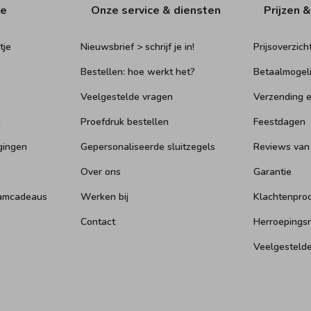
ie
Onze service & diensten
Prijzen &
tje
Nieuwsbrief > schrijf je in!
Prijsoverzich
Bestellen: hoe werkt het?
Betaalmogel
Veelgestelde vragen
Verzending e
n
Proefdruk bestellen
Feestdagen
gingen
Gepersonaliseerde sluitzegels
Reviews van
Over ons
Garantie
aamcadeaus
Werken bij
Klachtenpro
Contact
Herroepings
Veelgesteld