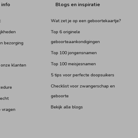
 info
Blogs en inspiratie
t
Wat zet je op een geboortekaartje?
ijkheden
Top 6 originele
geboorteaankondigingen
n bezorging
Top 100 jongensnamen
Top 100 meisjesnamen
 onze klanten
5 tips voor perfecte doopsuikers
Checklist voor zwangerschap en
cedure
geboorte
recht
Bekijk alle blogs
e vragen