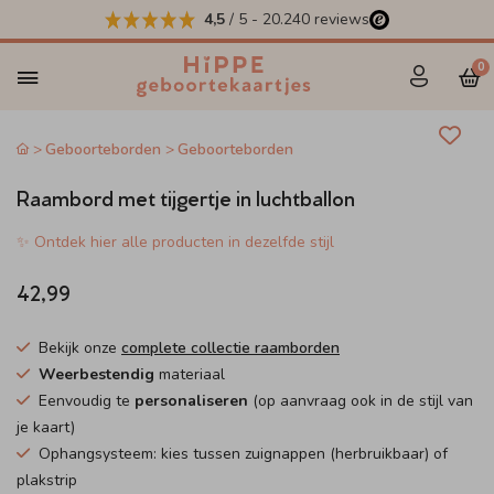
4,5
/ 5
-
20.240
reviews
0
Geboorteborden
Geboorteborden
Raambord met tijgertje in luchtballon
✨ Ontdek hier alle producten in dezelfde stijl
42,99
Bekijk onze
complete collectie raamborden
Weerbestendig
materiaal
Eenvoudig te
personaliseren
(op aanvraag ook in de stijl van
je kaart)
Ophangsysteem: kies tussen zuignappen (herbruikbaar) of
plakstrip