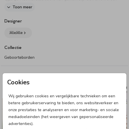
in onze online editor. Je maakt één zijde op in de editor en dit
Toon meer
wordt vervolgens op twee zijdes gedrukt.
Dit product maakt onderdeel uit van
deze set
.
Designer
JilleJille
Collectie
Geboorteborden
Deze designs vind je misschien ook leuk
Cookies
RAAMBORD
TUIN
Wij gebruiken cookies en vergelijkbare technieken om een
betere gebruikerservaring te bieden, ons websiteverkeer en
onze prestaties te analyseren en voor marketing- en sociale
mediadoeleinden (het weergeven van gepersonaliseerde
advertenties).