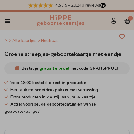
4,5
/ 5
-
20.240
reviews
0
Alle kaartjes
Neutraal
Groene streepjes-geboortekaartje met eendje
Bestel je
gratis 1e proef
met code
GRATISPROEF
Voor 18:00 besteld,
direct in productie
Het
leukste proefdrukpakket
met verrassing
Extra producten i
n de stijl van jouw kaartje
Actie!
Voorspel de geboortedatum en
win je
geboortekaartjes!