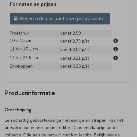
Formaten en prijzen
Bereken de prijs met onze prijscalculator
Proefdruk
vanaf 2,50
10 × 15 cm
vanaf 2,73
p/st
11.4 × 17.1 cm
vanaf 3,02
p/st
14.4 × 21.6 cm
vanaf 3,21
p/st
Enveloppen
vanaf 0,35
p/st
Productinformatie
Omschrijving
Een schattig geboortekaartje met eendje en strepen. Pas het
ontwerp aan in onze online editor. Dit is een kaartje uit de
collectie 'Ode aan de natuur' met Kim Jacobs.
Bekijk hier de