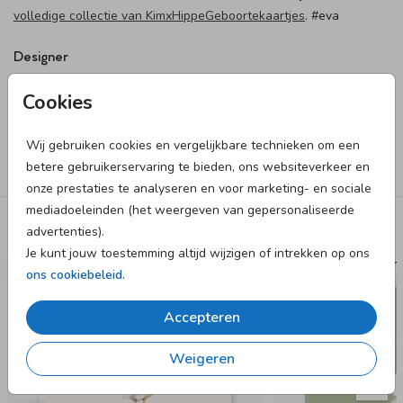
volledige collectie van KimxHippeGeboortekaartjes
. #eva
Designer
June & Berry
Cookies
Collectie
Wij gebruiken cookies en vergelijkbare technieken om een
betere gebruikerservaring te bieden, ons websiteverkeer en
Neutraal
onze prestaties te analyseren en voor marketing- en sociale
mediadoeleinden (het weergeven van gepersonaliseerde
Deze designs vind je misschien ook leuk
advertenties).
Je kunt jouw toestemming altijd wijzigen of intrekken op ons
GEBOORTEKAARTJE
GEBOORTE
ons cookiebeleid
.
Accepteren
Weigeren