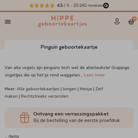
4,5
/ 5
-
20.240
reviews
0
Pinguïn geboortekaartje
Van alle vogels zijn pinguïns toch wel de allerleukste! Grappige
vogeltjes die op het ijs rond waggelen
...
Lees meer
Meer:
Alle geboortekaartjes
|
Jongen
|
Meisje
|
Zelf
maken
|
Rechtstreeks verzenden
Ontvang een verrassingspakket
Bij de bestelling van de eerste proefdruk
…
items