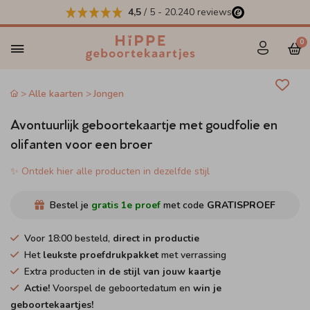
4,5
/ 5
-
20.240
reviews
0
Alle kaarten
Jongen
Avontuurlijk geboortekaartje met goudfolie en
olifanten voor een broer
✨ Ontdek hier alle producten in dezelfde stijl
Bestel je
gratis 1e proef
met code
GRATISPROEF
Voor 18:00 besteld,
direct in productie
Het
leukste proefdrukpakket
met verrassing
Extra producten i
n de stijl van jouw kaartje
Actie!
Voorspel de geboortedatum en
win je
geboortekaartjes!