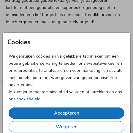
Schattig goudfolie geboortekaartje voor je pasgeboren
dochter met een goudfolie en koperlook regenboog met in
het midden een lief hartje. Kies een mooie trendkleur voor op
de achtergrond en maak dit geboortekaartje af!
Designer
Cookies
Anet illustratie
Wij gebruiken cookies en vergelijkbare technieken om een
Collectie
betere gebruikerservaring te bieden, ons websiteverkeer en
onze prestaties te analyseren en voor marketing- en sociale
Meisje
mediadoeleinden (het weergeven van gepersonaliseerde
advertenties).
Je kunt jouw toestemming altijd wijzigen of intrekken op ons
Deze designs vind je misschien ook leuk
ons cookiebeleid
.
GEBOORTEKAARTJE
Accepteren
Weigeren