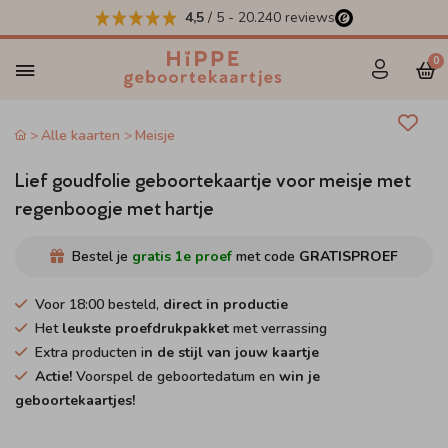
4,5
/ 5
-
20.240
reviews
0
Alle kaarten
Meisje
Lief goudfolie geboortekaartje voor meisje met
regenboogje met hartje
Bestel je
gratis 1e proef
met code
GRATISPROEF
Voor 18:00 besteld,
direct in productie
Het
leukste proefdrukpakket
met verrassing
Extra producten i
n de stijl van jouw kaartje
Actie!
Voorspel de geboortedatum en
win je
geboortekaartjes!