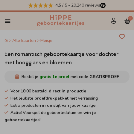
4,5
/ 5
-
20.240
reviews
0
Alle kaarten
Meisje
Een romantisch geboortekaartje voor dochter
met hoogglans en bloemen
Bestel je
gratis 1e proef
met code
GRATISPROEF
Voor 18:00 besteld,
direct in productie
Het
leukste proefdrukpakket
met verrassing
Extra producten i
n de stijl van jouw kaartje
Actie!
Voorspel de geboortedatum en
win je
geboortekaartjes!