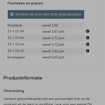
Formaten en prijzen
Bereken de prijs met onze prijscalculator
Proefdruk
vanaf 2,50
11 × 11 cm
vanaf 2,57
p/st
12 × 12 cm
vanaf 2,72
p/st
13 × 13 cm
vanaf 2,72
p/st
15 × 15 cm
vanaf 2,92
p/st
Enveloppen
vanaf 0,35
p/st
Productinformatie
Omschrijving
Vierkant geboortekaartje met een persoonlijke foto op de
voorkant en de tekst in goudfolie. Leuk voor een meisje! Dit