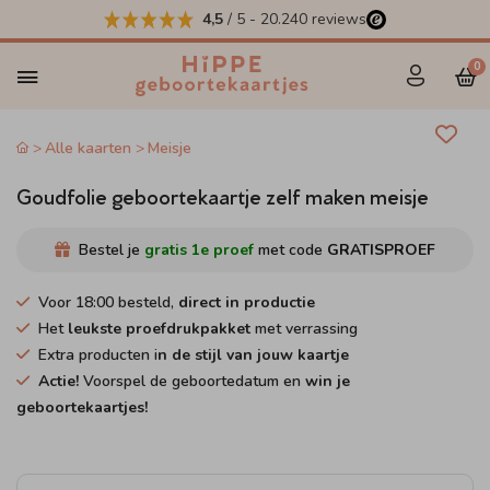
4,5
/ 5
-
20.240
reviews
0
Alle kaarten
Meisje
Goudfolie geboortekaartje zelf maken meisje
Bestel je
gratis 1e proef
met code
GRATISPROEF
Voor 18:00 besteld,
direct in productie
Het
leukste proefdrukpakket
met verrassing
Extra producten i
n de stijl van jouw kaartje
Actie!
Voorspel de geboortedatum en
win je
geboortekaartjes!