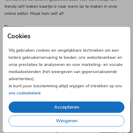
trendy zelf maken kaartje is naar wens op te maken in onze
online editor. Maak hem zelf af!
Designer
Cookies
HG Collectie
Collectie
Wij gebruiken cookies en vergelijkbare technieken om een
betere gebruikerservaring te bieden, ons websiteverkeer en
Meisje
onze prestaties te analyseren en voor marketing- en sociale
mediadoeleinden (het weergeven van gepersonaliseerde
advertenties).
Deze designs vind je misschien ook leuk
Je kunt jouw toestemming altijd wijzigen of intrekken op ons
ons cookiebeleid
.
Accepteren
Weigeren