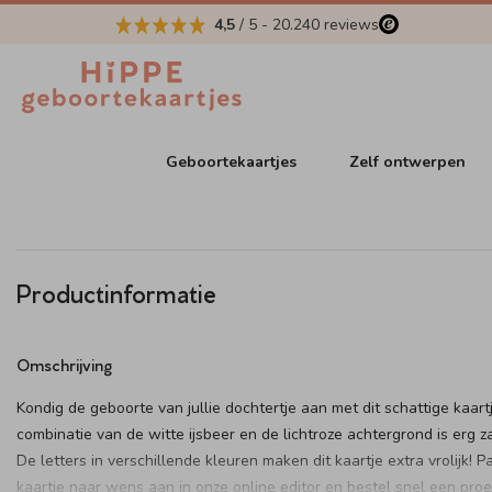
4,5
/ 5
-
20.240
reviews
Geboortekaartjes
Zelf ontwerpen
Productinformatie
Omschrijving
Kondig de geboorte van jullie dochtertje aan met dit schattige kaart
combinatie van de witte ijsbeer en de lichtroze achtergrond is erg z
De letters in verschillende kleuren maken dit kaartje extra vrolijk! P
kaartje naar wens aan in onze online editor en bestel snel een pro