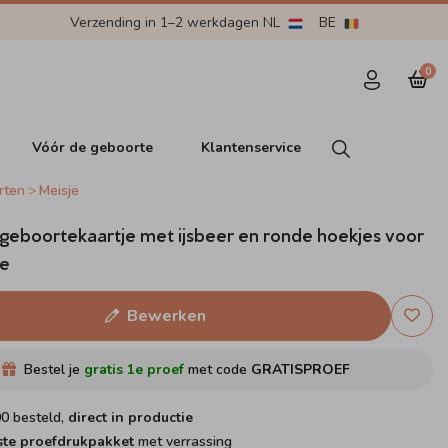
Verzending in 1–2 werkdagen NL
BE
0
Vóór de geboorte
Klantenservice
rten
Meisje
 geboortekaartje met ijsbeer en ronde hoekjes voor
je
Bewerken
Bestel je
gratis 1e proef
met code
GRATISPROEF
00 besteld,
direct in productie
ste proefdrukpakket
met verrassing