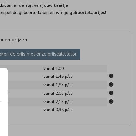
ducten i
n de stijl van jouw kaartje
rspel de geboortedatum en
win je geboortekaartjes!
n en prijzen
GEBOORTEKAARTJE
ken de prijs met onze prijscalculator
vanaf 1,00
cm
vanaf 1,46
p/st
m
vanaf 1,93
p/st
.1 cm
vanaf 2,03
p/st
e
.6 cm
vanaf 2,13
p/st
en
vanaf 0,35
p/st