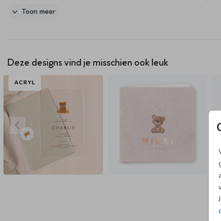
om dit kaartje in het echt te zien.
Toon meer
Deze designs vind je misschien ook leuk
ACRYL