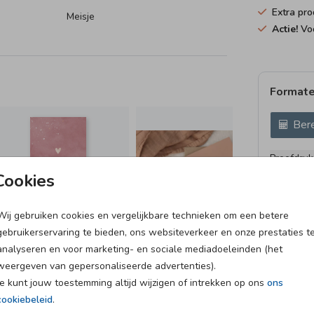
Extra pro
Meisje
Actie!
Voo
Formate
Bere
Proefdruk
5.4 × 8.1 
Cookies
10 × 15 c
11.4 × 17
Wij gebruiken cookies en vergelijkbare technieken om een betere
gebruikerservaring te bieden, ons websiteverkeer en onze prestaties t
14.4 × 21
analyseren en voor marketing- en sociale mediadoeleinden (het
Envelopp
weergeven van gepersonaliseerde advertenties).
Je kunt jouw toestemming altijd wijzigen of intrekken op ons
ons
cookiebeleid
.