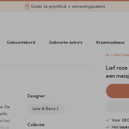
Gratis 1e proefdruk + verrassingspakket
Geboortebord
Geboorte-extra's
Kraamcadeaus
Alle kaa
Lief roze
een meis
Designer
je. De
June & Berry
acht.
Voor 18:
as het
Collectie
Het
leuk
efdruk