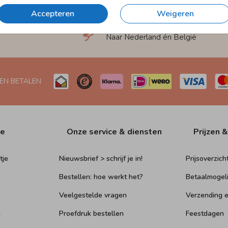
Accepteren
Weigeren
et
Verzending in 1-2 werkdagen
Naar Nederland én België
 EN BETALEN
ie
Onze service & diensten
Prijzen &
tje
Nieuwsbrief > schrijf je in!
Prijsoverzich
Bestellen: hoe werkt het?
Betaalmogel
Veelgestelde vragen
Verzending e
n
Proefdruk bestellen
Feestdagen