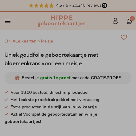
4,5
/ 5
-
20.240
reviews
0
Alle kaarten
Meisje
Uniek goudfolie geboortekaartje met
bloemenkrans voor een meisje
Bestel je
gratis 1e proef
met code
GRATISPROEF
Voor 18:00 besteld,
direct in productie
Het
leukste proefdrukpakket
met verrassing
Extra producten i
n de stijl van jouw kaartje
Actie!
Voorspel de geboortedatum en
win je
geboortekaartjes!