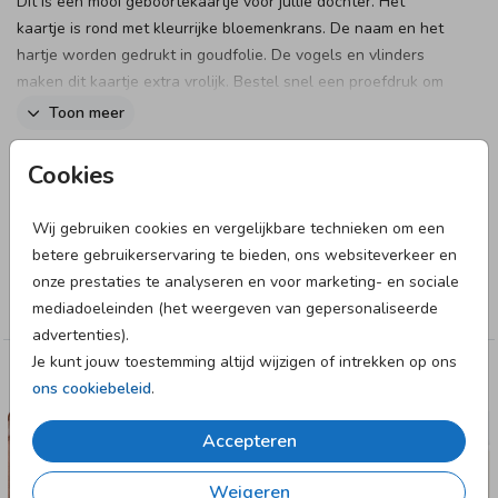
Dit is een mooi geboortekaartje voor jullie dochter. Het
kaartje is rond met kleurrijke bloemenkrans. De naam en het
hartje worden gedrukt in goudfolie. De vogels en vlinders
maken dit kaartje extra vrolijk. Bestel snel een proefdruk om
dit kaartje in het echt te zien!
Toon meer
Designer
Cookies
Mijksje
Wij gebruiken cookies en vergelijkbare technieken om een
betere gebruikerservaring te bieden, ons websiteverkeer en
Collectie
onze prestaties te analyseren en voor marketing- en sociale
Meisje
mediadoeleinden (het weergeven van gepersonaliseerde
advertenties).
Je kunt jouw toestemming altijd wijzigen of intrekken op ons
Deze designs vind je misschien ook leuk
ons cookiebeleid
.
GEBOORTEKAARTJE
Accepteren
Weigeren