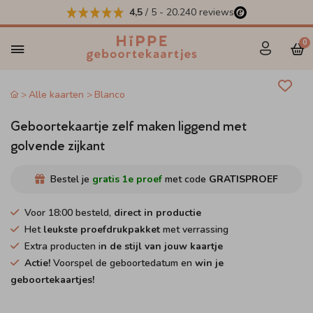
4,5
/ 5
-
20.240
reviews
0
Alle kaarten
Blanco
Geboortekaartje zelf maken liggend met
golvende zijkant
Bestel je
gratis 1e proef
met code
GRATISPROEF
Voor 18:00 besteld,
direct in productie
Het
leukste proefdrukpakket
met verrassing
Extra producten i
n de stijl van jouw kaartje
Actie!
Voorspel de geboortedatum en
win je
geboortekaartjes!