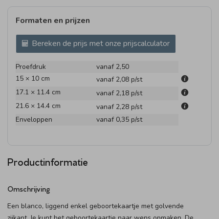
Formaten en prijzen
Bereken de prijs met onze prijscalculator
Proefdruk
vanaf 2,50
15 × 10 cm
vanaf 2,08
p/st
17.1 × 11.4 cm
vanaf 2,18
p/st
21.6 × 14.4 cm
vanaf 2,28
p/st
Enveloppen
vanaf 0,35
p/st
Productinformatie
Omschrijving
Een blanco, liggend enkel geboortekaartje met golvende
zijkant. Je kunt het geboortekaartje naar wens opmaken. De