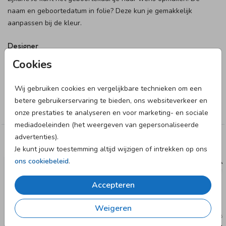
naam en geboortedatum in folie? Deze kun je gemakkelijk
aanpassen bij de kleur.
Designer
Cookies
June & Berry
Wij gebruiken cookies en vergelijkbare technieken om een
Collectie
betere gebruikerservaring te bieden, ons websiteverkeer en
Blanco
onze prestaties te analyseren en voor marketing- en sociale
mediadoeleinden (het weergeven van gepersonaliseerde
advertenties).
Deze designs vind je misschien ook leuk
Je kunt jouw toestemming altijd wijzigen of intrekken op ons
ons cookiebeleid
.
ZELF 
Accepteren
Weigeren