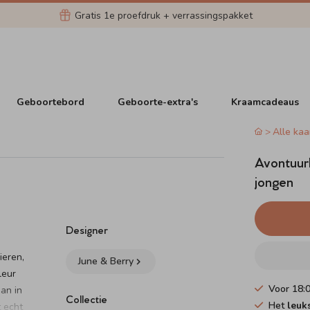
Gratis 1e proefdruk + verrassingspakket
Geboortebord
Geboorte-extra's
Kraamcadeaus
Alle kaa
Avontuurl
jongen
Designer
ieren,
June & Berry
leur
Voor 18:
aan in
Collectie
Het
leuk
t echt