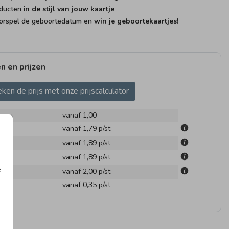
ducten i
n de stijl van jouw kaartje
rspel de geboortedatum en
win je geboortekaartjes!
n en prijzen
BOORTEKAARTJE
ken de prijs met onze prijscalculator
vanaf 1,00
m
vanaf 1,79
p/st
m
vanaf 1,89
p/st
m
vanaf 1,89
p/st
e
m
vanaf 2,00
p/st
en
vanaf 0,35
p/st