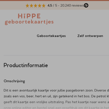
4,5
/ 5
-
20.240
reviews
Geboortekaartjes
Zelf ontwerpen
Productinformatie
Omschrijving
Dit is een avontuurlijk kaartje voor jullie pasgeboren zoon. Diverse d
zoals een vos, beer, hert en uil, zijn getekend in het bos. De petrol k
geeft dit kaartje een vrolijke uitstraling. Pas het kaartje naar wens 
onze online editor en bestel snel een proefdruk om dit kaartje in he