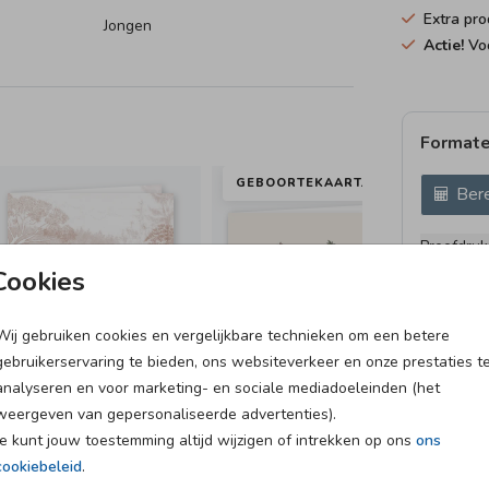
Extra pro
Jongen
Actie!
Voo
Formate
GEBOORTEKAARTJE
GE
Bere
Proefdruk
11 × 11 c
Cookies
12 × 12 c
13 × 13 c
Wij gebruiken cookies en vergelijkbare technieken om een betere
gebruikerservaring te bieden, ons websiteverkeer en onze prestaties t
15 × 15 c
analyseren en voor marketing- en sociale mediadoeleinden (het
Envelopp
weergeven van gepersonaliseerde advertenties).
Je kunt jouw toestemming altijd wijzigen of intrekken op ons
ons
cookiebeleid
.