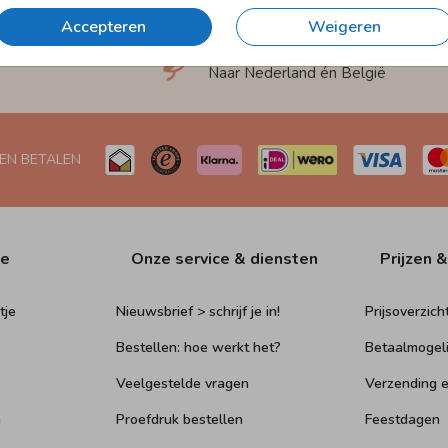
Accepteren
Weigeren
et
Verzending in 1-2 werkdagen
Naar Nederland én België
 EN BETALEN
ie
Onze service & diensten
Prijzen &
tje
Nieuwsbrief > schrijf je in!
Prijsoverzich
Bestellen: hoe werkt het?
Betaalmogel
Veelgestelde vragen
Verzending e
n
Proefdruk bestellen
Feestdagen