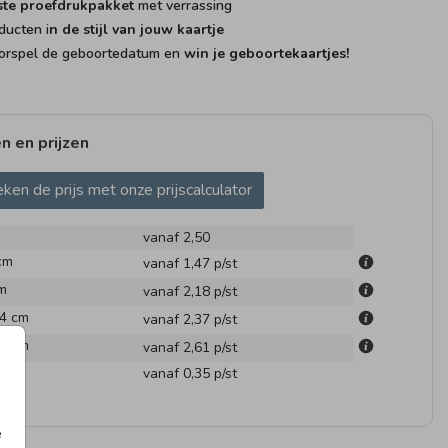
ste proefdrukpakket
met verrassing
ducten i
n de stijl van jouw kaartje
rspel de geboortedatum en
win je geboortekaartjes!
n en prijzen
AAMBORRELKAART
KRAAMBORRELKAART
KRAAM
ken de prijs met onze prijscalculator
vanaf 2,50
cm
vanaf 1,47
p/st
m
vanaf 2,18
p/st
.4 cm
vanaf 2,37
p/st
.4 cm
vanaf 2,61
p/st
en
vanaf 0,35
p/st
AAMBEZOEKBOEK
KRAAMBORRELKAART
LABELT
e