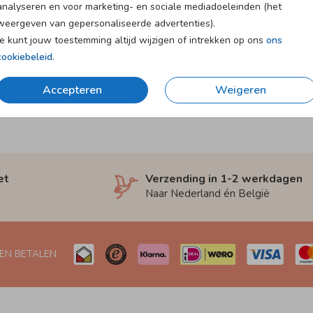
analyseren en voor marketing- en sociale mediadoeleinden (het
weergeven van gepersonaliseerde advertenties).
Je kunt jouw toestemming altijd wijzigen of intrekken op ons
ons
cookiebeleid
.
Accepteren
Weigeren
et
Verzending in 1-2 werkdagen
Naar Nederland én België
 EN BETALEN