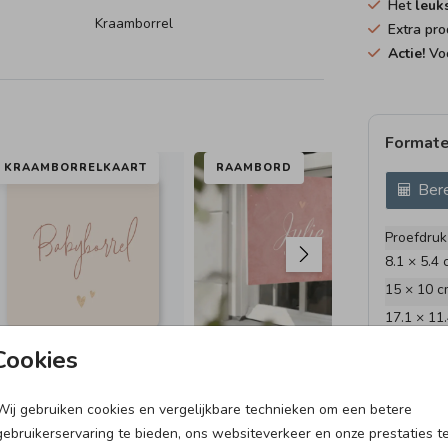
Het
leuk
Kraamborrel
Extra pro
Actie!
Voo
Formate
KRAAMBORRELKAART
RAAMBORD
KR
Bere
Proefdruk
8.1 × 5.4 
15 × 10 c
17.1 × 11
21.6 × 14
Cookies
Envelopp
Wij gebruiken cookies en vergelijkbare technieken om een betere
VLAG
KRAAMBORRELKAART
KR
gebruikerservaring te bieden, ons websiteverkeer en onze prestaties t