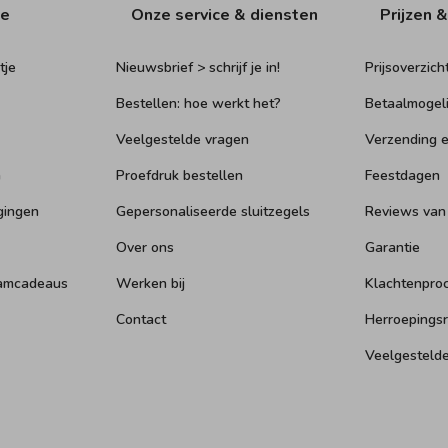
ie
Onze service & diensten
Prijzen &
tje
Nieuwsbrief > schrijf je in!
Prijsoverzich
Bestellen: hoe werkt het?
Betaalmogel
Veelgestelde vragen
Verzending e
n
Proefdruk bestellen
Feestdagen
gingen
Gepersonaliseerde sluitzegels
Reviews van
Over ons
Garantie
aamcadeaus
Werken bij
Klachtenpro
Contact
Herroepings
Veelgesteld