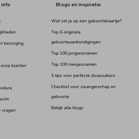
 info
Blogs en inspiratie
t
Wat zet je op een geboortekaartje?
ijkheden
Top 6 originele
geboorteaankondigingen
n bezorging
Top 100 jongensnamen
Top 100 meisjesnamen
 onze klanten
5 tips voor perfecte doopsuikers
Checklist voor zwangerschap en
cedure
geboorte
recht
Bekijk alle blogs
e vragen