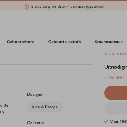
Gratis 1e proefdruk + verrassingspakket
Geboortebord
Geboorte-extra's
Kraamcadeaus
Alle kaa
Uitnodigi
✨ Ontdek hie
Designer
witte
June & Berry
en.
Voor 18:
Collectie