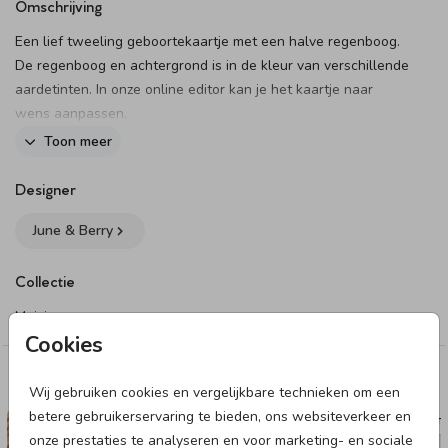
Omschrijving
Een lief tweeling geboortekaartje met een halve regenboog.
De regenboog en achtergrond is in de kleur van verschillende
aardetinten. In onze online editor kan je het kaartje naar
wens aanpassen.
Toon meer
Dit product maakt onderdeel uit van
deze set
.
Designer
June & Berry
Collectie
Meisje
Cookies
Deze designs vind je misschien ook leuk
Wij gebruiken cookies en vergelijkbare technieken om een
betere gebruikerservaring te bieden, ons websiteverkeer en
GEBOORTEKAARTJE
GEBOORTE
onze prestaties te analyseren en voor marketing- en sociale