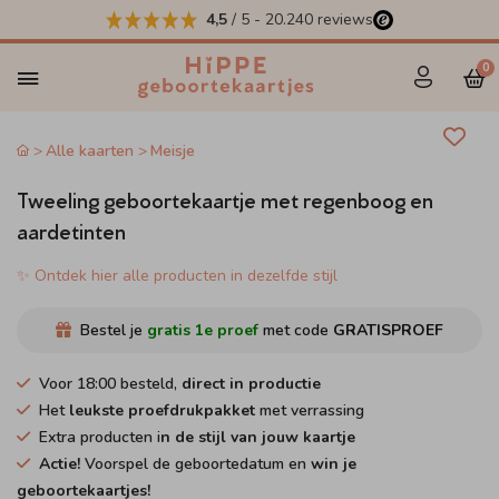
4,5
/ 5
-
20.240
reviews
0
Alle kaarten
Meisje
Tweeling geboortekaartje met regenboog en
aardetinten
✨ Ontdek hier alle producten in dezelfde stijl
Bestel je
gratis 1e proef
met code
GRATISPROEF
Voor 18:00 besteld,
direct in productie
Het
leukste proefdrukpakket
met verrassing
Extra producten i
n de stijl van jouw kaartje
Actie!
Voorspel de geboortedatum en
win je
geboortekaartjes!