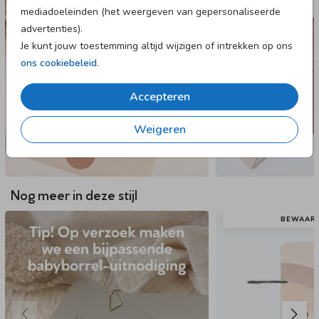
mediadoeleinden (het weergeven van gepersonaliseerde
advertenties).
Je kunt jouw toestemming altijd wijzigen of intrekken op ons
ons cookiebeleid
.
Accepteren
Weigeren
Nog meer in deze stijl
BEWAAR