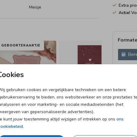
Extra pro
Meisje
Actie!
Voo
Formate
GEBOORTEKAARTJE
Bere
Proefdruk
Cookies
10 × 15 c
11.4 × 17
Wij gebruiken cookies en vergelijkbare technieken om een betere
14.4 × 21
gebruikerservaring te bieden, ons websiteverkeer en onze prestaties t
Envelopp
analyseren en voor marketing- en sociale mediadoeleinden (het
weergeven van gepersonaliseerde advertenties).
Je kunt jouw toestemming altijd wijzigen of intrekken op ons
ons
cookiebeleid
.