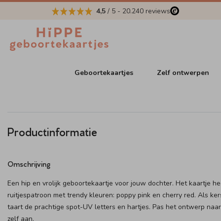
4,5
/ 5
-
20.240
reviews
Geboortekaartjes
Zelf ontwerpen
Productinformatie
Omschrijving
Een hip en vrolijk geboortekaartje voor jouw dochter. Het kaartje h
ruitjespatroon met trendy kleuren: poppy pink en cherry red. Als ke
taart de prachtige spot-UV letters en hartjes. Pas het ontwerp naa
zelf aan.