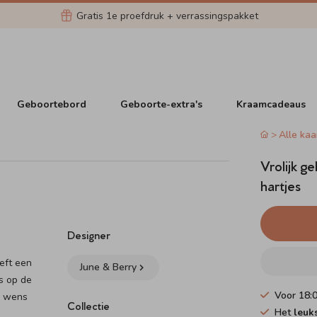
Gratis 1e proefdruk + verrassingspakket
Geboortebord
Geboorte-extra's
Kraamcadeaus
Alle kaa
Vrolijk g
hartjes
Designer
eeft een
June & Berry
rs op de
Voor 18:
r wens
Collectie
Het
leuk