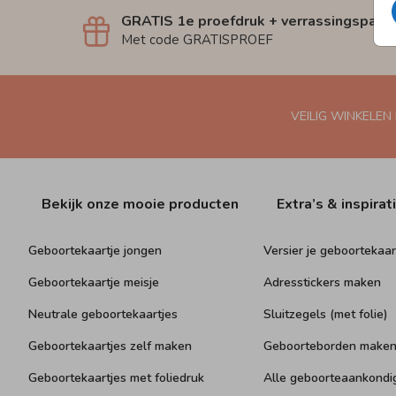
GRATIS 1e proefdruk + verrassingspakk
Met code GRATISPROEF
VEILIG WINKELEN
Bekijk onze mooie producten
Extra’s & inspirat
Geboortekaartje jongen
Versier je geboortekaar
Geboortekaartje meisje
Adresstickers maken
Neutrale geboortekaartjes
Sluitzegels (met folie)
Geboortekaartjes zelf maken
Geboorteborden make
Geboortekaartjes met foliedruk
Alle geboorteaankondi