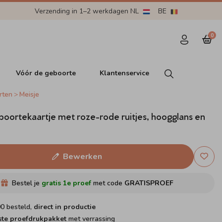
Verzending in 1–2 werkdagen NL
BE
0
Vóór de geboorte
Klantenservice
rten
Meisje
eboortekaartje met roze-rode ruitjes, hoogglans en
Bewerken
Bestel je
gratis 1e proef
met code
GRATISPROEF
00 besteld,
direct in productie
ste proefdrukpakket
met verrassing