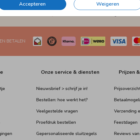
Accepteren
Weigeren
et
Verzending in 1-2 werkdagen
Naar Nederland én België
 EN BETALEN
ie
Onze service & diensten
Prijzen &
tje
Nieuwsbrief > schrijf je in!
Prijsoverzich
Bestellen: hoe werkt het?
Betaalmogel
Veelgestelde vragen
Verzending e
n
Proefdruk bestellen
Feestdagen
gingen
Gepersonaliseerde sluitzegels
Reviews van