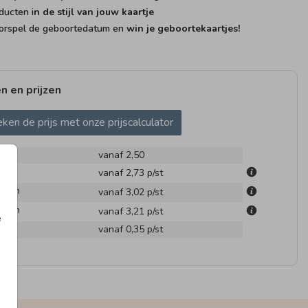
ducten i
n de stijl van jouw kaartje
rspel de geboortedatum en
win je geboortekaartjes!
n en prijzen
ken de prijs met onze prijscalculator
vanaf 2,50
m
vanaf 2,73
p/st
.1 cm
vanaf 3,02
p/st
.6 cm
vanaf 3,21
p/st
e
en
vanaf 0,35
p/st