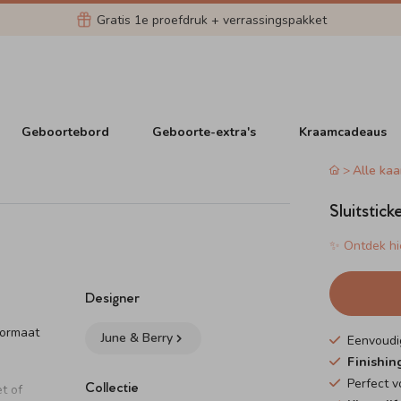
Gratis 1e proefdruk + verrassingspakket
Geboortebord
Geboorte-extra's
Kraamcadeaus
Alle kaa
Sluitstick
✨ Ontdek hie
Designer
formaat
June & Berry
Eenvoudi
Finishin
Perfect 
Collectie
t of