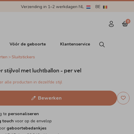
Verzending in 1–2 werkdagen NL
BE
0
Vóór de geboorte
Klantenservice
rten
Sluitstickers
er stijlvol met luchtballon - per vel
r alle producten in dezelfde stijl
Bewerken
g te
personaliseren
g touch
voor op de envelop
voor
geboortebedankjes