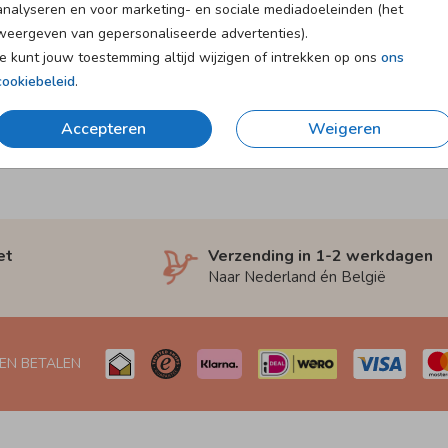
analyseren en voor marketing- en sociale mediadoeleinden (het
weergeven van gepersonaliseerde advertenties).
Je kunt jouw toestemming altijd wijzigen of intrekken op ons
ons
cookiebeleid
.
Accepteren
Weigeren
et
Verzending in 1-2 werkdagen
Naar Nederland én België
 EN BETALEN