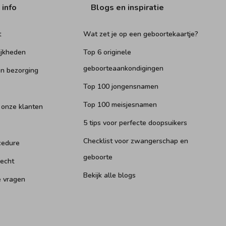
 info
Blogs en inspiratie
t
Wat zet je op een geboortekaartje?
ijkheden
Top 6 originele
geboorteaankondigingen
n bezorging
Top 100 jongensnamen
Top 100 meisjesnamen
 onze klanten
5 tips voor perfecte doopsuikers
Checklist voor zwangerschap en
cedure
geboorte
recht
Bekijk alle blogs
e vragen