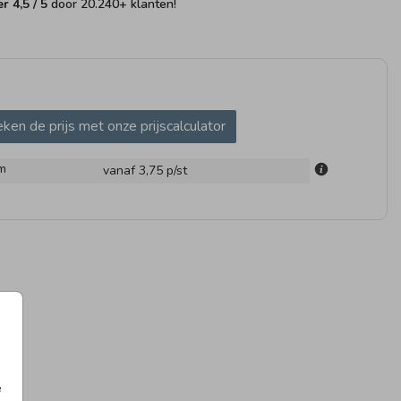
fer
4,5
/ 5
door
20.240
+ klanten!
ken de prijs met onze prijscalculator
UITSTICKER
VLAG
m
vanaf 3,75
p/st
RAAMBORD
e