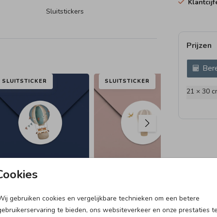
Klantcij
Sluitstickers
Prijzen
indje.
Bere
et
SLUITSTICKER
SLUITSTICKER
SL
21 × 30 c
Cookies
Wij gebruiken cookies en vergelijkbare technieken om een betere
GEBOORTETEGELTJE
VLAG
gebruikerservaring te bieden, ons websiteverkeer en onze prestaties t