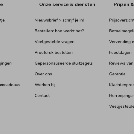
ie
Onze service & diensten
Prijzen &
tje
Nieuwsbrief > schrijf je in!
Prijsoverzich
Bestellen: hoe werkt het?
Betaalmogel
Veelgestelde vragen
Verzending e
n
Proefdruk bestellen
Feestdagen
gingen
Gepersonaliseerde sluitzegels
Reviews van
Over ons
Garantie
aamcadeaus
Werken bij
Klachtenpro
Contact
Herroepings
Veelgesteld