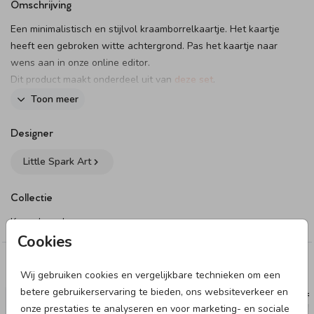
Omschrijving
Een minimalistisch en stijlvol kraamborrelkaartje. Het kaartje
heeft een gebroken witte achtergrond. Pas het kaartje naar
wens aan in onze online editor.
Dit product maakt onderdeel uit van
deze set
.
Toon meer
Designer
Little Spark Art
Collectie
Kraamborrel
Cookies
Deze designs vind je misschien ook leuk
Wij gebruiken cookies en vergelijkbare technieken om een
betere gebruikerservaring te bieden, ons websiteverkeer en
KRAAMBORRELKAART
KRAAMBOR
onze prestaties te analyseren en voor marketing- en sociale