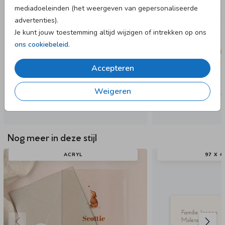
mediadoeleinden (het weergeven van gepersonaliseerde
advertenties).
Je kunt jouw toestemming altijd wijzigen of intrekken op ons
ons cookiebeleid
.
Accepteren
Weigeren
Nog meer in deze stijl
ACRYL
97 X 