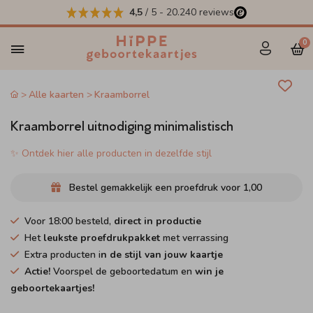
4,5
/ 5
-
20.240
reviews
0
Alle kaarten
Kraamborrel
Kraamborrel uitnodiging minimalistisch
✨ Ontdek hier alle producten in dezelfde stijl
Bestel gemakkelijk een proefdruk voor
1,00
Voor 18:00 besteld,
direct in productie
Het
leukste proefdrukpakket
met verrassing
Extra producten i
n de stijl van jouw kaartje
Actie!
Voorspel de geboortedatum en
win je
geboortekaartjes!