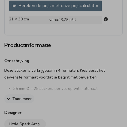
Bereken de prijs met onze prijscalculator
21 × 30 cm
vanaf 3,75
p/st
Productinformatie
Omschrijving
Deze sticker is verkrijgbaar in 4 formaten. Kies eerst het
gewenste formaat voordat je begint met bewerken.
35 mm Ø – 25 stickers per vel op wit materiaal
(verkrijgbaar met of zonder folie) of transparant (zonder
Toon meer
folie)
44 mm Ø – 20 stickers per vel (optioneel met folie)
Designer
59 mm Ø – 12 stickers per vel (optioneel met folie)
83 mm Ø – 6 stickers per vel (optioneel met folie)
Little Spark Art