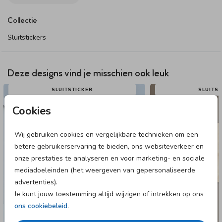
Een trendy sluitsticker voor bij het geboortekaartje. De sticker
Collectie
heeft een illustratie van een schattig teddybeertje die een
ster pakt.
Sluitstickers
Dit product maakt onderdeel uit van
deze set
.
Deze designs vind je misschien ook leuk
SLUITSTICKER
SLUITS
Cookies
Wij gebruiken cookies en vergelijkbare technieken om een
betere gebruikerservaring te bieden, ons websiteverkeer en
onze prestaties te analyseren en voor marketing- en sociale
mediadoeleinden (het weergeven van gepersonaliseerde
advertenties).
Je kunt jouw toestemming altijd wijzigen of intrekken op ons
ons cookiebeleid
.