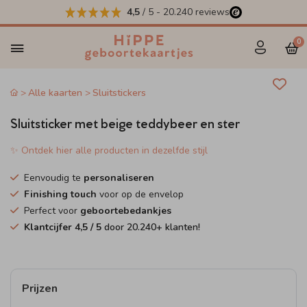
4,5
/ 5
-
20.240
reviews
0
Alle kaarten
Sluitstickers
Sluitsticker met beige teddybeer en ster
✨ Ontdek hier alle producten in dezelfde stijl
Eenvoudig te
personaliseren
Finishing touch
voor op de envelop
Perfect voor
geboortebedankjes
Klantcijfer
4,5
/ 5
door
20.240
+ klanten!
Prijzen