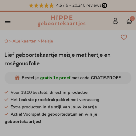
4,5
/ 5
-
20.240
reviews
0
Alle kaarten
Meisje
Lief geboortekaartje meisje met hertje en
roségoudfolie
Bestel je
gratis 1e proef
met code
GRATISPROEF
Voor 18:00 besteld,
direct in productie
Het
leukste proefdrukpakket
met verrassing
Extra producten i
n de stijl van jouw kaartje
Actie!
Voorspel de geboortedatum en
win je
geboortekaartjes!