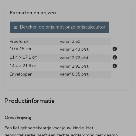
Formaten en prijzen
Bereken de prijs met onze prijscalculator
Proefdruk
vanaf 2,50
10 × 15 cm
vanaf 2,43
p/st
11.4 × 17.1 cm
vanaf 2,72
p/st
14.4 × 21.6 cm
vanaf 2,91
p/st
Enveloppen
vanaf 0,35
p/st
Productinformatie
Omschrijving
Een lief geboortekaartje voor jouw kindje. Het
geboortekaartje heeft een zachte achtergrond met daarop