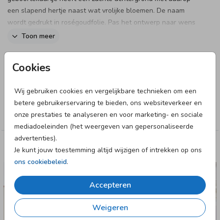
een slapend hertje naast wat vrolijke bloemen. De naam
wordt gedrukt in roségoudfolie. Pas het ontwerp naar wens
aan in onze online editor.
Toon meer
Designer
Cookies
studio POPPY
Wij gebruiken cookies en vergelijkbare technieken om een
Collectie
betere gebruikerservaring te bieden, ons websiteverkeer en
onze prestaties te analyseren en voor marketing- en sociale
Meisje
mediadoeleinden (het weergeven van gepersonaliseerde
advertenties).
Deze designs vind je misschien ook leuk
Je kunt jouw toestemming altijd wijzigen of intrekken op ons
ons cookiebeleid
.
GEBOORTEKAARTJE
Accepteren
Weigeren