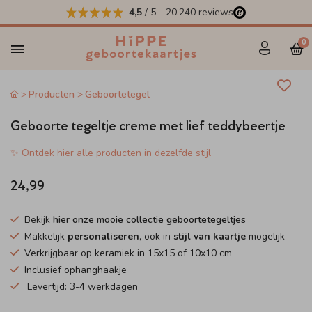
4,5
/ 5
-
20.240
reviews
0
Producten
Geboortetegel
Geboorte tegeltje creme met lief teddybeertje
✨ Ontdek hier alle producten in dezelfde stijl
24,99
Bekijk
hier onze mooie collectie geboortetegeltjes
Makkelijk
personaliseren
, ook in
stijl van kaartje
mogelijk
Verkrijgbaar op keramiek in 15x15 of 10x10 cm
Inclusief ophanghaakje
Levertijd: 3-4 werkdagen