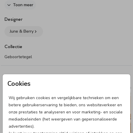
Dit product maakt onderdeel uit van
deze set
.
Toon meer
Designer
June & Berry
Collectie
Geboortetegel
Deze designs vind je misschien ook leuk
Cookies
GEBOORTETEGELTJE
GEBOORTE
Wij gebruiken cookies en vergelijkbare technieken om een
betere gebruikerservaring te bieden, ons websiteverkeer en
onze prestaties te analyseren en voor marketing- en sociale
mediadoeleinden (het weergeven van gepersonaliseerde
advertenties).