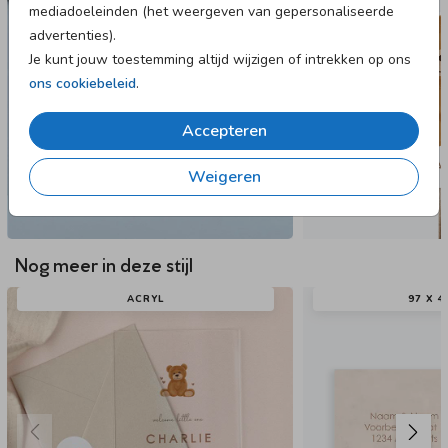
mediadoeleinden (het weergeven van gepersonaliseerde
advertenties).
Je kunt jouw toestemming altijd wijzigen of intrekken op ons
ons cookiebeleid
.
Accepteren
Weigeren
Nog meer in deze stijl
ACRYL
97 X 