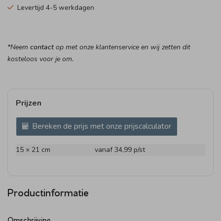
Levertijd 4-5 werkdagen
*Neem
contact
op met onze klantenservice en wij zetten dit
kosteloos voor je om.
Prijzen
Bereken de prijs met onze prijscalculator
15 × 21 cm
vanaf 34,99
p/st
Productinformatie
Omschrijving