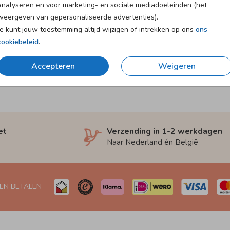
analyseren en voor marketing- en sociale mediadoeleinden (het
weergeven van gepersonaliseerde advertenties).
Je kunt jouw toestemming altijd wijzigen of intrekken op ons
ons
cookiebeleid
.
Accepteren
Weigeren
et
Verzending in 1-2 werkdagen
Naar Nederland én België
 EN BETALEN