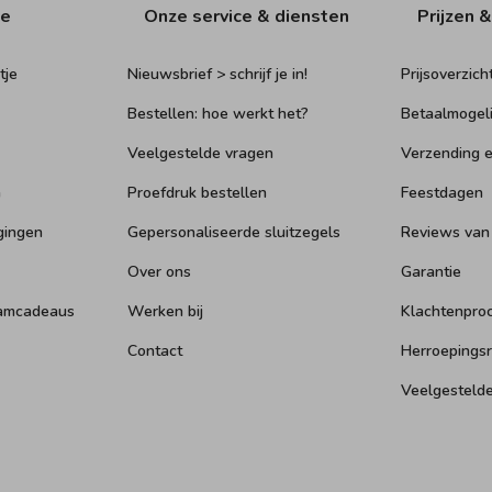
ie
Onze service & diensten
Prijzen &
tje
Nieuwsbrief > schrijf je in!
Prijsoverzich
Bestellen: hoe werkt het?
Betaalmogel
Veelgestelde vragen
Verzending e
n
Proefdruk bestellen
Feestdagen
gingen
Gepersonaliseerde sluitzegels
Reviews van
Over ons
Garantie
aamcadeaus
Werken bij
Klachtenpro
Contact
Herroepings
Veelgesteld