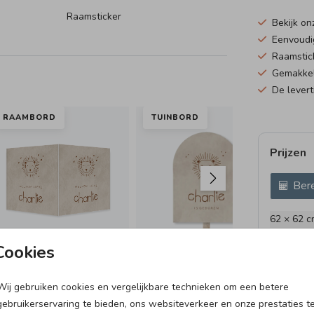
Raamsticker
Bekijk o
Eenvoudi
Raamstick
Gemakkeli
De levert
RAAMBORD
TUINBORD
NA
Prijzen
Bere
62 × 62 c
Cookies
Wij gebruiken cookies en vergelijkbare technieken om een betere
BOOGKAARTJE
DOOPSUIKERDOOSJE
LA
gebruikerservaring te bieden, ons websiteverkeer en onze prestaties t