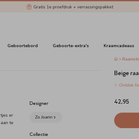
Gratis 1e proefdruk + verrassingspakket
Geboortebord
Geboorte-extra's
Kraamcadeaus
Raamsti
Beige raa
✨ Ontdek hie
42,95
Designer
tjes er
Zo Joann
 aan te
Collectie