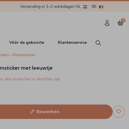
Verzending in 1–2 werkdagen NL
BE
0
Vóór de geboorte
Klantenservice
ckers
Raamsticker
msticker met leeuwtje
r alle producten in dezelfde stijl
Bewerken