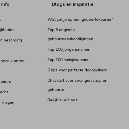
 info
Blogs en inspiratie
t
Wat zet je op een geboortekaartje?
ijkheden
Top 6 originele
geboorteaankondigingen
n bezorging
Top 100 jongensnamen
Top 100 meisjesnamen
 onze klanten
5 tips voor perfecte doopsuikers
Checklist voor zwangerschap en
cedure
geboorte
recht
Bekijk alle blogs
e vragen