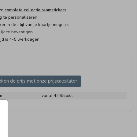
nze
complete collectie raamstickers
g te personaliseren
er in de stijl van je kaartje mogelijk
jk te bevestigen
ijd is 4-5 werkdagen
AMSTICKER
LOLLY VERPAKKING
ken de prijs met onze prijscalculator
m
vanaf 42,95
p/st
BELTJE
LOLLY VERPAKKING
PRESE
e