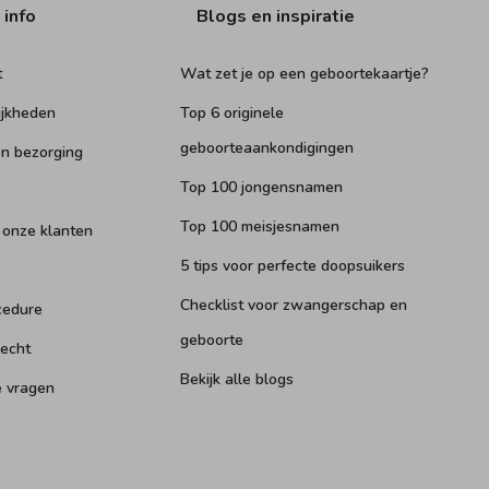
 info
Blogs en inspiratie
t
Wat zet je op een geboortekaartje?
ijkheden
Top 6 originele
geboorteaankondigingen
n bezorging
Top 100 jongensnamen
Top 100 meisjesnamen
 onze klanten
5 tips voor perfecte doopsuikers
Checklist voor zwangerschap en
cedure
geboorte
recht
Bekijk alle blogs
e vragen