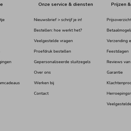
ie
Onze service & diensten
Prijzen &
tje
Nieuwsbrief > schrijf je in!
Prijsoverzich
Bestellen: hoe werkt het?
Betaalmogel
Veelgestelde vragen
Verzending e
n
Proefdruk bestellen
Feestdagen
gingen
Gepersonaliseerde sluitzegels
Reviews van
Over ons
Garantie
aamcadeaus
Werken bij
Klachtenpro
Contact
Herroepings
Veelgesteld