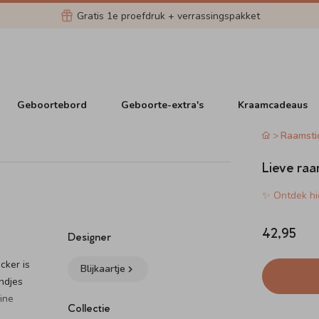
Gratis 1e proefdruk + verrassingspakket
Geboortebord
Geboorte-extra's
Kraamcadeaus
Raamsti
Lieve raa
✨ Ontdek hie
42,95
Designer
cker is
Blijkaartje
indjes
ine
Collectie