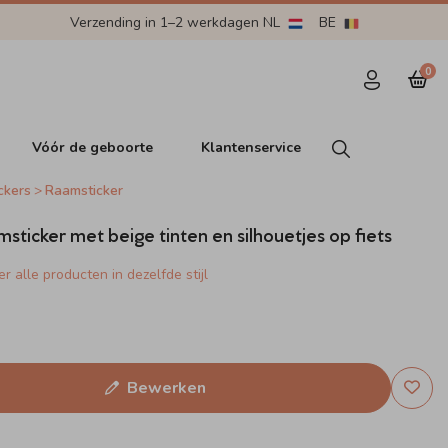
Verzending in 1–2 werkdagen NL
BE
0
Vóór de geboorte
Klantenservice
ckers
Raamsticker
msticker met beige tinten en silhouetjes op fiets
r alle producten in dezelfde stijl
Bewerken