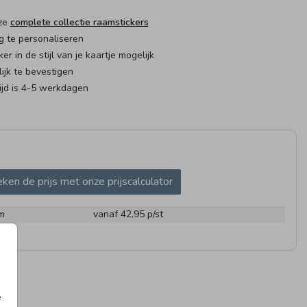
nze
complete collectie raamstickers
g te personaliseren
er in de stijl van je kaartje mogelijk
jk te bevestigen
ijd is 4-5 werkdagen
AMBORD
25 X 25 CM I MET
VLAG
INVULPAGINA'S
ken de prijs met onze prijscalculator
m
vanaf 42,95
p/st
UITSTICKER
SLUITSTICKER
e