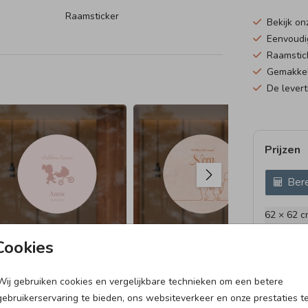
Raamsticker
Bekijk o
Eenvoudi
Raamstick
Gemakkeli
De levert
RA
Prijzen
Bere
62 × 62 c
Cookies
Wij gebruiken cookies en vergelijkbare technieken om een betere
25 X 25 CM I MET
SL
gebruikerservaring te bieden, ons websiteverkeer en onze prestaties t
INVULPAGINA'S