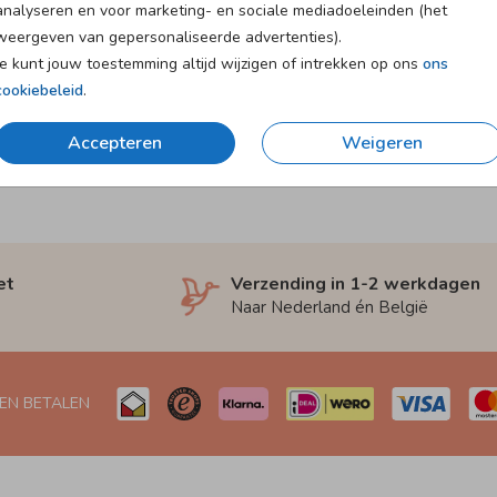
analyseren en voor marketing- en sociale mediadoeleinden (het
weergeven van gepersonaliseerde advertenties).
Je kunt jouw toestemming altijd wijzigen of intrekken op ons
ons
cookiebeleid
.
Accepteren
Weigeren
et
Verzending in 1-2 werkdagen
Naar Nederland én België
 EN BETALEN