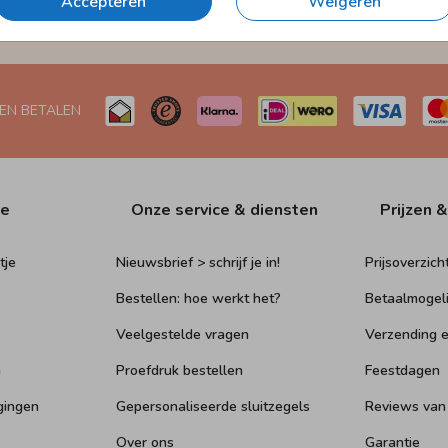
Accepteren
Weigeren
et
Verzending in 1-2 werkdagen
Naar Nederland én België
 EN BETALEN
ie
Onze service & diensten
Prijzen &
tje
Nieuwsbrief > schrijf je in!
Prijsoverzich
Bestellen: hoe werkt het?
Betaalmogel
Veelgestelde vragen
Verzending e
n
Proefdruk bestellen
Feestdagen
gingen
Gepersonaliseerde sluitzegels
Reviews van
Over ons
Garantie