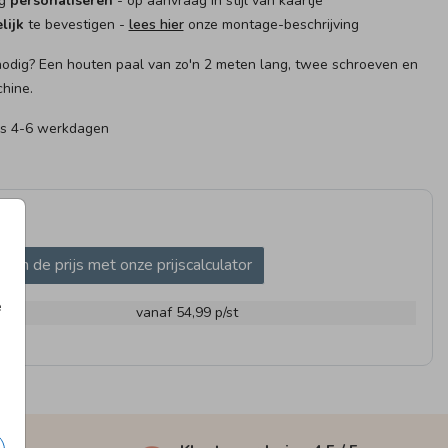
ig
personaliseren
- op aanvraag in stijl van kaartje
lijk
te bevestigen -
lees hier
onze montage-beschrijving
nodig? Een houten paal van zo'n 2 meten lang, twee schroeven en
hine.
 is 4-6 werkdagen
ken de prijs met onze prijscalculator
e
m
vanaf 54,99
p/st