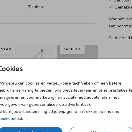
Eenvoud
e paal.
Tuinbord
Gemakke
Wat heb je 
een boormac
De levertijd
VLAG
LABELTJE
Prijzen
Cookies
Bere
Wij gebruiken cookies en vergelijkbare technieken om een betere
gebruikerservaring te bieden, ons websiteverkeer en onze prestaties t
82 × 82 c
analyseren en voor marketing- en sociale mediadoeleinden (het
weergeven van gepersonaliseerde advertenties).
Je kunt jouw toestemming altijd wijzigen of intrekken op ons
ons
cookiebeleid
.