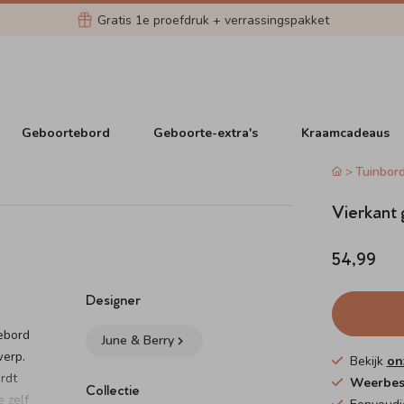
Gratis 1e proefdruk + verrassingspakket
Geboortebord
Geboorte-extra's
Kraamcadeaus
Tuinbor
Vierkant
54,99
Designer
tebord
June & Berry
werp.
Bekijk
on
rdt
Weerbes
Collectie
 zelf