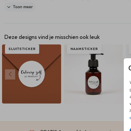
vinden bij de bouwmarkt. Je bevestigt het bord met schroeven aan d
Toon meer
Tip: Als het hard waait, zet het bord dan even binnen.
Deze designs vind je misschien ook leuk
SLUITSTICKER
NAAMSTICKER