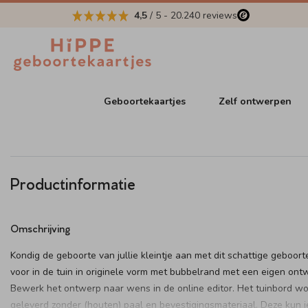
4,5
/ 5
-
20.240
reviews
Geboortekaartjes
Zelf ontwerpen
Productinformatie
Omschrijving
Kondig de geboorte van jullie kleintje aan met dit schattige geboor
voor in de tuin in originele vorm met bubbelrand met een eigen ont
Bewerk het ontwerp naar wens in de online editor. Het tuinbord wo
geleverd zonder (houten) paal en bevestigingsmateriaal. Deze kun je