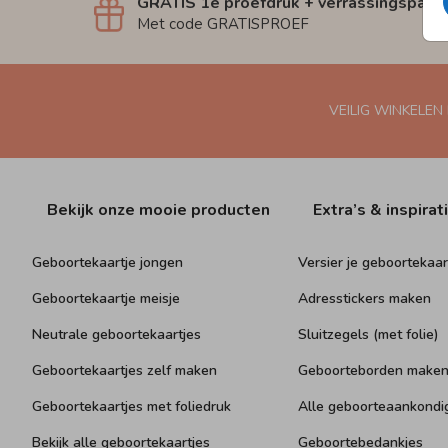
GRATIS 1e proefdruk + verrassingspakk
Met code GRATISPROEF
VEILIG WINKELEN
Bekijk onze mooie producten
Extra’s & inspirat
Geboortekaartje jongen
Versier je geboortekaar
Geboortekaartje meisje
Adresstickers maken
Neutrale geboortekaartjes
Sluitzegels (met folie)
Geboortekaartjes zelf maken
Geboorteborden make
Geboortekaartjes met foliedruk
Alle geboorteaankondi
Bekijk alle geboortekaartjes
Geboortebedankjes