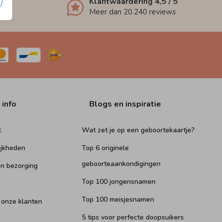
Klantwaardering
4,5
/ 5
Meer dan
20.240
reviews
 info
Blogs en inspiratie
t
Wat zet je op een geboortekaartje?
ijkheden
Top 6 originele
geboorteaankondigingen
n bezorging
Top 100 jongensnamen
Top 100 meisjesnamen
 onze klanten
5 tips voor perfecte doopsuikers