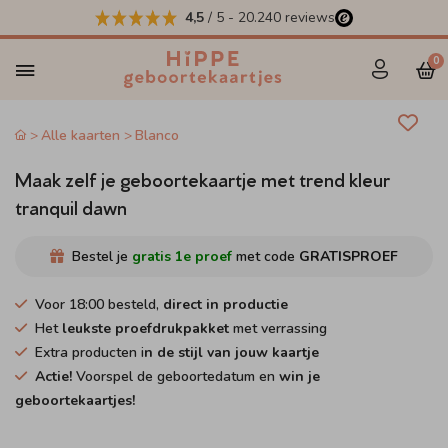
4,5
/ 5
-
20.240
reviews
0
Alle kaarten
Blanco
Maak zelf je geboortekaartje met trend kleur
tranquil dawn
Bestel je
gratis 1e proef
met code
GRATISPROEF
Voor 18:00 besteld,
direct in productie
Het
leukste proefdrukpakket
met verrassing
Extra producten i
n de stijl van jouw kaartje
Actie!
Voorspel de geboortedatum en
win je
geboortekaartjes!