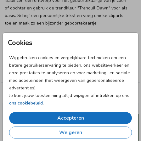
Maak zelf een ontwerp voor het geboortekaartje van je zoon
of dochter en gebruik de trendkleur "Tranquil Dawn" voor als
basis. Schrijf een persoonlijke tekst en voeg unieke cliparts
toe en maak zo een bijzonder geboortekaartje!
Designer
Cookies
HG Collectie
Wij gebruiken cookies en vergelijkbare technieken om een
Collectie
betere gebruikerservaring te bieden, ons websiteverkeer en
onze prestaties te analyseren en voor marketing- en sociale
Blanco
mediadoeleinden (het weergeven van gepersonaliseerde
advertenties).
Deze designs vind je misschien ook leuk
Je kunt jouw toestemming altijd wijzigen of intrekken op ons
ons cookiebeleid
.
Accepteren
Weigeren