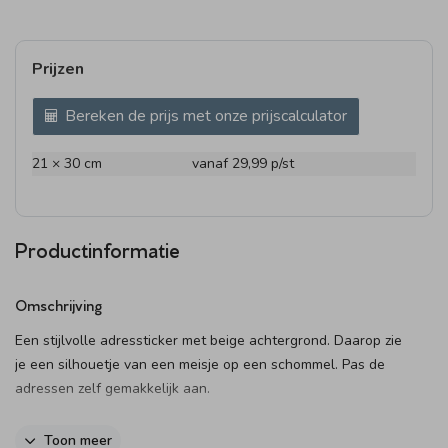
Prijzen
Bereken de prijs met onze prijscalculator
21 × 30 cm
vanaf 29,99
p/st
Productinformatie
Omschrijving
Een stijlvolle adressticker met beige achtergrond. Daarop zie
je een silhouetje van een meisje op een schommel. Pas de
adressen zelf gemakkelijk aan.
Dit product maakt onderdeel uit van
deze set
.
Toon meer