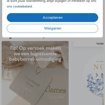
Je kunt jouw toestemming altijd wijzigen of intrekken op ons
ons cookiebeleid
.
Accepteren
Weigeren
Nog meer in deze stijl
TUIN