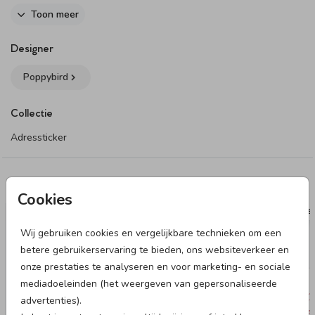
Toon meer
Dit product maakt onderdeel uit van
deze set
.
Designer
Poppybird
Collectie
Adressticker
Deze designs vind je misschien ook leuk
Cookies
ADRESSTICKER
ADRESS
Wij gebruiken cookies en vergelijkbare technieken om een
betere gebruikerservaring te bieden, ons websiteverkeer en
onze prestaties te analyseren en voor marketing- en sociale
mediadoeleinden (het weergeven van gepersonaliseerde
advertenties).