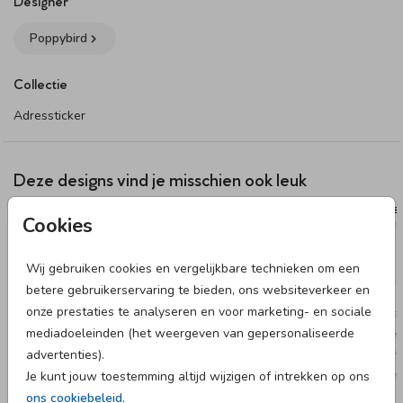
Designer
Poppybird
Collectie
Adressticker
Deze designs vind je misschien ook leuk
ADRESSTICKERS
ADRESS
Cookies
Wij gebruiken cookies en vergelijkbare technieken om een
betere gebruikerservaring te bieden, ons websiteverkeer en
onze prestaties te analyseren en voor marketing- en sociale
mediadoeleinden (het weergeven van gepersonaliseerde
advertenties).
Je kunt jouw toestemming altijd wijzigen of intrekken op ons
ons cookiebeleid
.