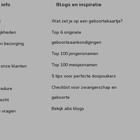
 info
Blogs en inspiratie
t
Wat zet je op een geboortekaartje?
ijkheden
Top 6 originele
geboorteaankondigingen
n bezorging
Top 100 jongensnamen
Top 100 meisjesnamen
 onze klanten
5 tips voor perfecte doopsuikers
Checklist voor zwangerschap en
cedure
geboorte
recht
Bekijk alle blogs
e vragen