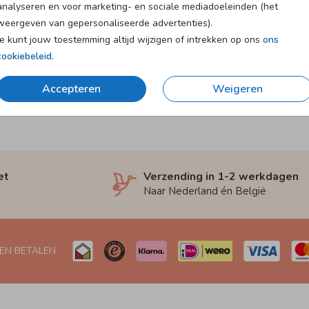
analyseren en voor marketing- en sociale mediadoeleinden (het
weergeven van gepersonaliseerde advertenties).
Je kunt jouw toestemming altijd wijzigen of intrekken op ons
ons
cookiebeleid
.
Accepteren
Weigeren
et
Verzending in 1-2 werkdagen
Naar Nederland én België
 EN BETALEN