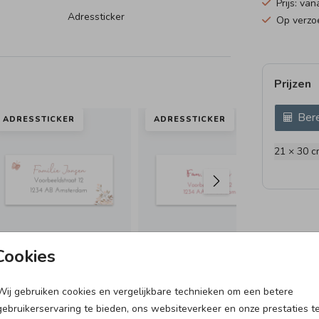
Prijs: van
Adressticker
Op verzoe
Prijzen
Bere
ADRESSTICKER
ADRESSTICKER
AD
21 × 30 c
Cookies
Wij gebruiken cookies en vergelijkbare technieken om een betere
GEBOORTETEGELTJE
GONDELDOOSJE
gebruikerservaring te bieden, ons websiteverkeer en onze prestaties t