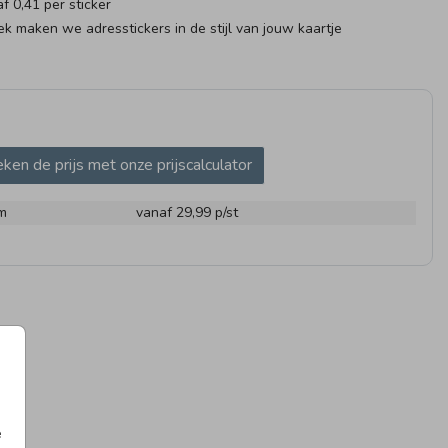
af 0,41 per sticker
k maken we adresstickers in de stijl van jouw kaartje
ken de prijs met onze prijscalculator
RESSTICKER
97 X 45 MM
ADRES
m
vanaf 29,99
p/st
25 X 25 CM I MET
KRAAM
e
INVULPAGINA'S