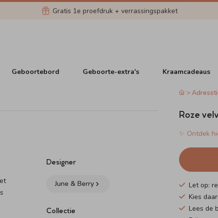
Gratis 1e proefdruk + verrassingspakket
Geboortebord
Geboorte-extra's
Kraamcadeaus
Adressti
Roze velv
✨ Ontdek hie
Designer
et
June & Berry
Let op: r
ns
Kies daar
Lees de b
Collectie