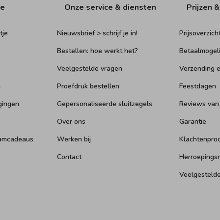
ie
Onze service & diensten
Prijzen &
tje
Nieuwsbrief > schrijf je in!
Prijsoverzich
Bestellen: hoe werkt het?
Betaalmogel
Veelgestelde vragen
Verzending e
n
Proefdruk bestellen
Feestdagen
gingen
Gepersonaliseerde sluitzegels
Reviews van
Over ons
Garantie
aamcadeaus
Werken bij
Klachtenpro
Contact
Herroepings
Veelgesteld