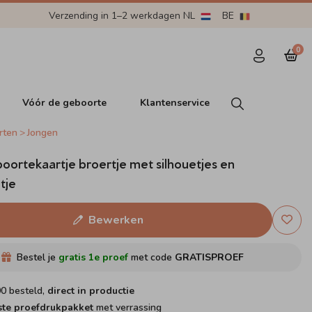
Verzending in 1–2 werkdagen NL
BE
0
Vóór de geboorte
Klantenservice
rten
Jongen
oortekaartje broertje met silhouetjes en
tje
Bewerken
Bestel je
gratis 1e proef
met code
GRATISPROEF
00 besteld,
direct in productie
ste proefdrukpakket
met verrassing