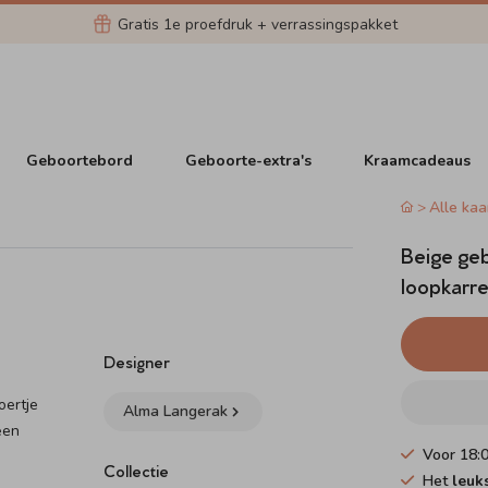
Gratis 1e proefdruk + verrassingspakket
Geboortebord
Geboorte-extra's
Kraamcadeaus
Alle kaa
Beige geb
loopkarre
Designer
oertje
Alma Langerak
een
Voor 18:
Collectie
Het
leuk