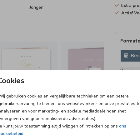
Extra pro
Jongen
Actie!
Voo
Formate
Bere
Proefdruk
11 × 11 c
Cookies
12 × 12 c
13 × 13 c
Wij gebruiken cookies en vergelijkbare technieken om een betere
gebruikerservaring te bieden, ons websiteverkeer en onze prestaties t
15 × 15 c
analyseren en voor marketing- en sociale mediadoeleinden (het
Envelopp
weergeven van gepersonaliseerde advertenties).
Je kunt jouw toestemming altijd wijzigen of intrekken op ons
ons
cookiebeleid
.