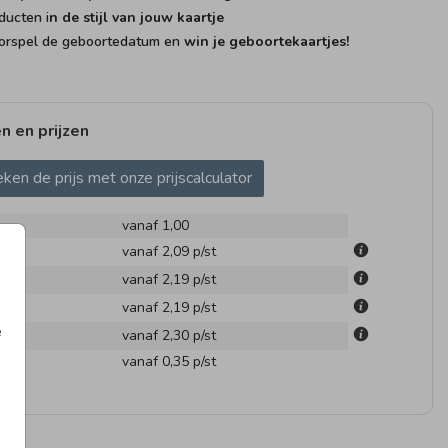
ducten i
n de stijl van jouw kaartje
rspel de geboortedatum en
win je geboortekaartjes!
n en prijzen
GEBOORTEKAARTJE
ken de prijs met onze prijscalculator
vanaf 1,00
m
vanaf 2,09
p/st
m
vanaf 2,19
p/st
m
vanaf 2,19
p/st
e
m
vanaf 2,30
p/st
en
vanaf 0,35
p/st