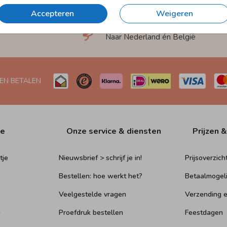
Accepteren
Weigeren
et
Verzending in 1-2 werkdagen
Naar Nederland én België
 EN BETALEN
ie
Onze service & diensten
Prijzen &
tje
Nieuwsbrief > schrijf je in!
Prijsoverzich
Bestellen: hoe werkt het?
Betaalmogel
Veelgestelde vragen
Verzending e
n
Proefdruk bestellen
Feestdagen