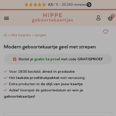
4,5
/ 5
-
20.240
reviews
0
Alle kaarten
Jongen
Modern geboortekaartje geel met strepen
Bestel je
gratis 1e proef
met code
GRATISPROEF
Voor 18:00 besteld,
direct in productie
Het
leukste proefdrukpakket
met verrassing
Extra producten i
n de stijl van jouw kaartje
Actie!
Voorspel de geboortedatum en
win je
geboortekaartjes!