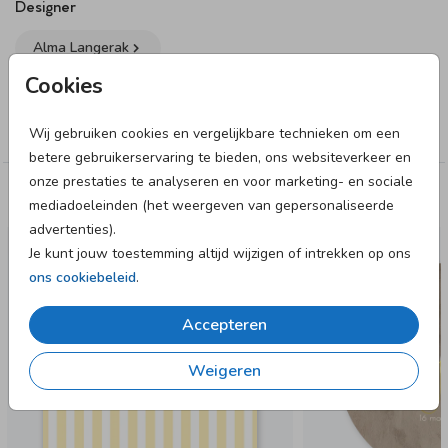
Designer
Alma Langerak
Cookies
Collectie
Jongen
Wij gebruiken cookies en vergelijkbare technieken om een
betere gebruikerservaring te bieden, ons websiteverkeer en
onze prestaties te analyseren en voor marketing- en sociale
Deze designs vind je misschien ook leuk
mediadoeleinden (het weergeven van gepersonaliseerde
advertenties).
GEBOORTEKAARTJE
Je kunt jouw toestemming altijd wijzigen of intrekken op ons
ons cookiebeleid
.
Accepteren
Weigeren