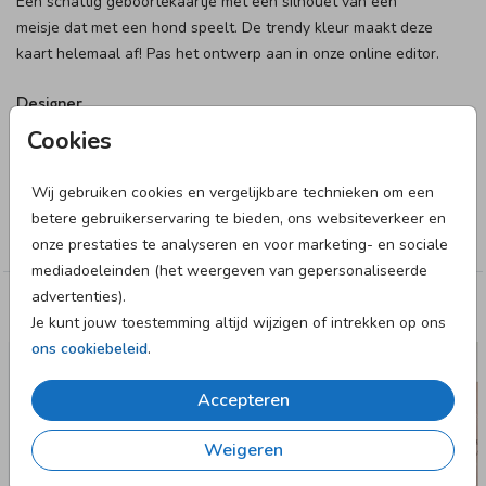
Een schattig geboortekaartje met een silhouet van een
meisje dat met een hond speelt. De trendy kleur maakt deze
kaart helemaal af! Pas het ontwerp aan in onze online editor.
Designer
Cookies
Alma Langerak
Wij gebruiken cookies en vergelijkbare technieken om een
Collectie
betere gebruikerservaring te bieden, ons websiteverkeer en
Meisje
onze prestaties te analyseren en voor marketing- en sociale
mediadoeleinden (het weergeven van gepersonaliseerde
advertenties).
Deze designs vind je misschien ook leuk
Je kunt jouw toestemming altijd wijzigen of intrekken op ons
ons cookiebeleid
.
Accepteren
Weigeren