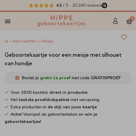
4,5
/ 5
-
20.240
reviews
0
Alle kaarten
Meisje
Geboortekaartje voor een meisje met silhouet
van hondje
Bestel je
gratis 1e proef
met code
GRATISPROEF
Voor 18:00 besteld,
direct in productie
Het
leukste proefdrukpakket
met verrassing
Extra producten i
n de stijl van jouw kaartje
Actie!
Voorspel de geboortedatum en
win je
geboortekaartjes!