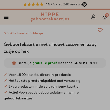
4,5
/ 5
-
20.240
reviews
0
Alle kaarten
Meisje
Geboortekaartje met silhouet zussen en baby
zusje op hek
Bestel je
gratis 1e proef
met code
GRATISPROEF
Voor 18:00 besteld,
direct in productie
Het
leukste proefdrukpakket
met verrassing
Extra producten i
n de stijl van jouw kaartje
Actie!
Voorspel de geboortedatum en
win je
geboortekaartjes!