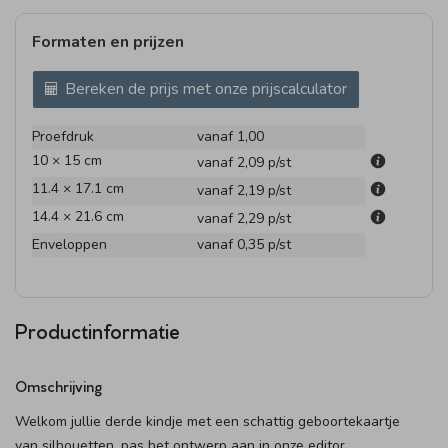
Formaten en prijzen
Bereken de prijs met onze prijscalculator
Proefdruk
vanaf 1,00
10 × 15 cm
vanaf 2,09
p/st
11.4 × 17.1 cm
vanaf 2,19
p/st
14.4 × 21.6 cm
vanaf 2,29
p/st
Enveloppen
vanaf 0,35
p/st
Productinformatie
Omschrijving
Welkom jullie derde kindje met een schattig geboortekaartje
van silhouetten, pas het ontwerp aan in onze editor.