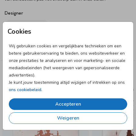
Designer
Alma Langerak
Cookies
Collectie
Wij gebruiken cookies en vergelijkbare technieken om een
Meisje
betere gebruikerservaring te bieden, ons websiteverkeer en
onze prestaties te analyseren en voor marketing- en sociale
mediadoeleinden (het weergeven van gepersonaliseerde
Deze designs vind je misschien ook leuk
advertenties).
Je kunt jouw toestemming altijd wijzigen of intrekken op ons
ons cookiebeleid
.
Accepteren
Weigeren