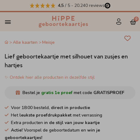
4,5
/ 5
-
20.240
reviews
0
Alle kaarten
Meisje
Lief geboortekaartje met silhouet van zusjes en
hartjes
✨ Ontdek hier alle producten in dezelfde stijl
Bestel je
gratis 1e proef
met code
GRATISPROEF
Voor 18:00 besteld,
direct in productie
Het
leukste proefdrukpakket
met verrassing
Extra producten i
n de stijl van jouw kaartje
Actie!
Voorspel de geboortedatum en
win je
geboortekaartjes!