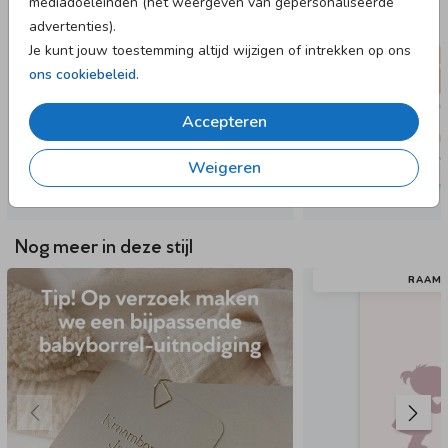
mediadoeleinden (het weergeven van gepersonaliseerde
advertenties).
Je kunt jouw toestemming altijd wijzigen of intrekken op ons
ons cookiebeleid
.
Accepteren
Weigeren
Nog meer in deze stijl
RAAM