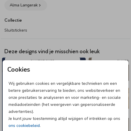
83 mm Ø – 6 stickers per vel (optioneel met folie)
Alma Langerak
Een groene sluitsticker met silhouet van baby en beertje in
Collectie
karretje. Pas de sticker aan in onze online editor.
Sluitstickers
Dit product maakt onderdeel uit van
deze set
.
Deze designs vind je misschien ook leuk
SLUITSTICKER
SLUITS
Cookies
Wij gebruiken cookies en vergelijkbare technieken om een
betere gebruikerservaring te bieden, ons websiteverkeer en
onze prestaties te analyseren en voor marketing- en sociale
mediadoeleinden (het weergeven van gepersonaliseerde
advertenties).
Je kunt jouw toestemming altijd wijzigen of intrekken op ons
ons cookiebeleid
.