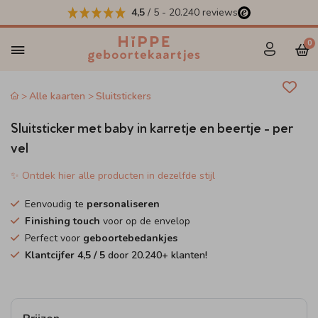
4,5
/ 5
-
20.240
reviews
0
Alle kaarten
Sluitstickers
Sluitsticker met baby in karretje en beertje - per
vel
✨ Ontdek hier alle producten in dezelfde stijl
Eenvoudig te
personaliseren
Finishing touch
voor op de envelop
Perfect voor
geboortebedankjes
Klantcijfer
4,5
/ 5
door
20.240
+ klanten!