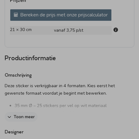
Prijzen
Bereken de prijs met onze prijscalculator
21 × 30 cm
vanaf 3,75
p/st
Productinformatie
Omschrijving
Deze sticker is verkrijgbaar in 4 formaten. Kies eerst het
gewenste formaat voordat je begint met bewerken.
35 mm Ø – 25 stickers per vel op wit materiaal
(verkrijgbaar met of zonder folie) of transparant (zonder
Toon meer
folie)
44 mm Ø – 20 stickers per vel (optioneel met folie)
Designer
59 mm Ø – 12 stickers per vel (optioneel met folie)