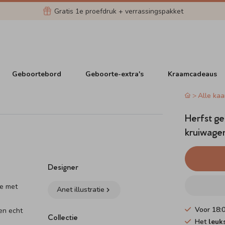
Gratis 1e proefdruk + verrassingspakket
Geboortebord
Geboorte-extra's
Kraamcadeaus
Alle kaa
Herfst ge
kruiwage
Designer
je met
Anet illustratie
Voor 18:
en echt
Collectie
Het
leuk