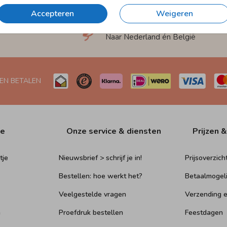
Accepteren
Weigeren
et
Verzending in 1-2 werkdagen
Naar Nederland én België
 EN BETALEN
ie
Onze service & diensten
Prijzen &
tje
Nieuwsbrief > schrijf je in!
Prijsoverzich
Bestellen: hoe werkt het?
Betaalmogel
Veelgestelde vragen
Verzending e
n
Proefdruk bestellen
Feestdagen