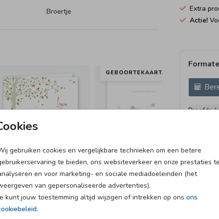
Extra pro
Broertje
Actie!
Voo
Formate
GEBOORTEKAARTJE
Bere
Proefdruk
11 × 11 c
Cookies
12 × 12 c
13 × 13 c
Wij gebruiken cookies en vergelijkbare technieken om een betere
gebruikerservaring te bieden, ons websiteverkeer en onze prestaties t
15 × 15 c
analyseren en voor marketing- en sociale mediadoeleinden (het
Envelopp
weergeven van gepersonaliseerde advertenties).
Je kunt jouw toestemming altijd wijzigen of intrekken op ons
ons
cookiebeleid
.