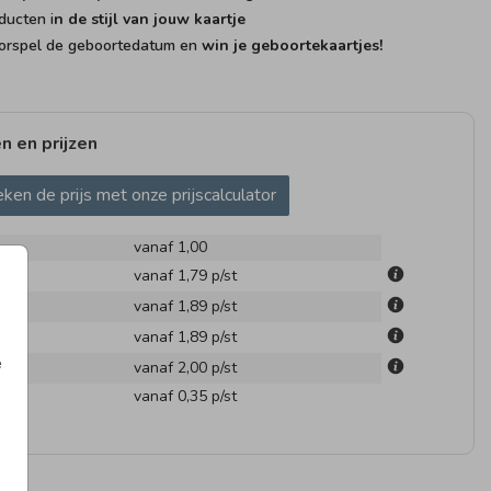
ducten i
n de stijl van jouw kaartje
rspel de geboortedatum en
win je geboortekaartjes!
n en prijzen
ken de prijs met onze prijscalculator
vanaf 1,00
m
vanaf 1,79
p/st
m
vanaf 1,89
p/st
m
vanaf 1,89
p/st
e
m
vanaf 2,00
p/st
en
vanaf 0,35
p/st