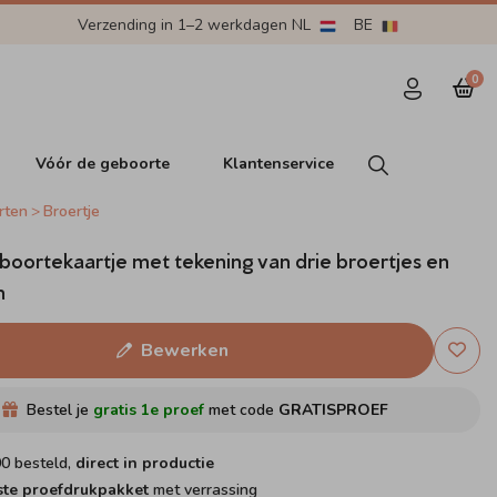
Verzending in 1–2 werkdagen NL
BE
0
Vóór de geboorte
Klantenservice
rten
Broertje
boortekaartje met tekening van drie broertjes en
n
Bewerken
Bestel je
gratis 1e proef
met code
GRATISPROEF
00 besteld,
direct in productie
ste proefdrukpakket
met verrassing